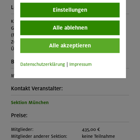
Leistung:
Einstellungen
Kursbetreuung, Übernachtung, Vollpension, Ausrüstung,
Alle ablehnen
Gepäcktransport zur Hütte
(Falls nicht in den Leistungen inbegriffen, fallen
Zusatzkosten für z.B. An- und Abreise, Verpflegung,
Alle akzeptieren
Übernachtung oder Skipass an.)
Buchungscode:
Datenschutzerklärung
|
Impressum
MUC-25-0626
Kontakt Veranstalter:
Sektion München
Preise:
Mitglieder:
435,00 €
Mitglieder anderer Sektion:
keine Teilnahme