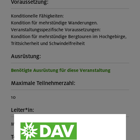
Voraussetzung:
Konditionelle Fähigkeiten:
Kondition für mehrstündige Wanderungen.
Veranstaltungsspezifische Voraussetzungen:
Kondition für mehrstündige Bergtouren im Hochgebirge,
Trittsicherheit und Schwindelfreiheit
Ausrüstung:
Benötigte Ausrüstung für diese Veranstaltung
Maximale Teilnehmerzahl:
10
Leiter*in:
Maria Müller, Julian Kränke
Teilprogramm: