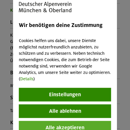
Kinder- und Jugendprogramm
Leistung:
Wir benötigen deine Zustimmung
Kursbetreuung, Übernachtung, Vollpension, Ausrüstung,
Cookies helfen uns dabei, unsere Dienste
Gepäcktransport zur Hütte
möglichst nutzerfreundlich anzubieten, zu
(Falls nicht in den Leistungen inbegriffen, fallen
schützen und zu verbessern. Neben technisch
Zusatzkosten für z.B. An- und Abreise, Verpflegung,
notwendigen Cookies, die zum Betrieb der Seite
Übernachtung oder Skipass an.)
notwendig sind, verwenden wir Google
Buchungscode:
Analytics, um unsere Seite weiter zu optimieren.
(
Details
)
MUC-25-0674
Einstellungen
Stützpunkt:
Alle ablehnen
Taschachhaus
Kontakt Veranstalter:
Alle akzeptieren