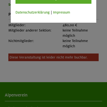
Sektion München
Datenschutzerklärung
|
Impressum
Preise:
Mitglieder:
480,00 €
Mitglieder anderer Sektion:
keine Teilnahme
möglich
Nichtmitglieder:
keine Teilnahme
möglich
Diese Veranstaltung ist leider nicht mehr buchbar.
Alpenverein