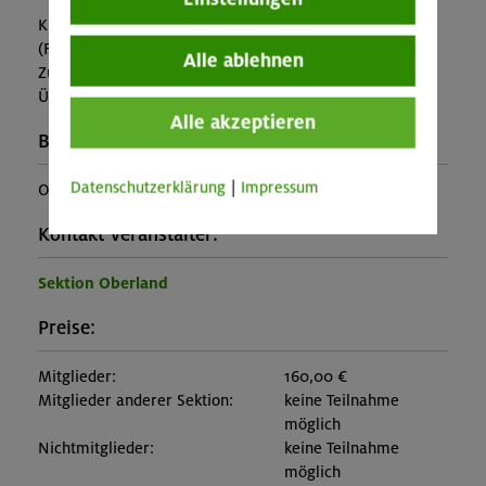
Kursleitung
(Falls nicht in den Leistungen inbegriffen, fallen
Alle ablehnen
Zusatzkosten für z.B. An- und Abreise, Verpflegung,
Übernachtung oder Skipass an.)
Alle akzeptieren
Buchungscode:
Datenschutzerklärung
|
Impressum
OL-24-1409
Kontakt Veranstalter:
Sektion Oberland
Preise:
Mitglieder:
160,00 €
Mitglieder anderer Sektion:
keine Teilnahme
möglich
Nichtmitglieder:
keine Teilnahme
möglich