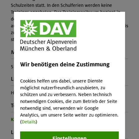
Schulzeiten statt. In den Schulferien werden keine
Trainings angeboten. Der Trainingszeitraum beginnt in
der ersten Oktoberwoche und endet nach 30 Terminen
automatisch. Es besteht kein Erstattungsanspruch, falls bis
zu 8 Einzeltermine wegen Ausfalls eines Trainers nicht
stattfinden können.
Maximale Teilnehmerzahl:
Wir benötigen deine Zustimmung
5
Leiter*in:
Cookies helfen uns dabei, unsere Dienste
möglichst nutzerfreundlich anzubieten, zu
Helga Frisch-Bauer
schützen und zu verbessern. Neben technisch
notwendigen Cookies, die zum Betrieb der Seite
Teilprogramm:
notwendig sind, verwenden wir Google
Analytics, um unsere Seite weiter zu optimieren.
Kinder- und Jugendprogramm
(
Details
)
Leistung:
Einstellungen