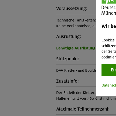
Voraussetzung:
Technische Fähigkeiten:
Wir b
Keine Vorkenntnisse, durchschnittl
Ausrüstung:
Cookies 
schützen
Benötigte Ausrüstung für diese 
der Seit
optimier
Stützpunkt:
Ei
DAV Kletter- und Boulderzentrum S
Zusatzinfo:
Datensc
Der Entleih der Kletterausrüstung (i
Halleneintritt von 7,60 € ist nicht 
Maximale Teilnehmerzahl: