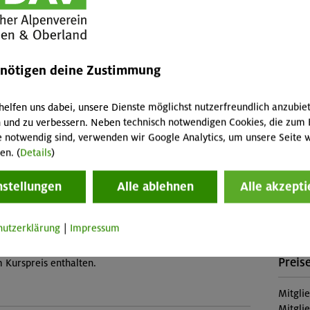
Leist
Kursle
enötigen deine Zustimmung
iche Sportlichkeit, Freude an Bewegung
(Falls 
fallen 
Abreis
helfen uns dabei, unsere Dienste möglichst nutzerfreundlich anzubie
Skipass
 und zu verbessern. Neben technisch notwendigen Cookies, die zum 
Veranstaltung
e notwendig sind, verwenden wir Google Analytics, um unsere Seite w
Buch
en. (
Details
)
MUC-2
nstellungen
Alle ablehnen
Alle akzepti
üd (Thalkirchen)
Konta
hutzerklärung
|
Impressum
Sekti
nkl. Kletterschuhe) ist im Kurspreis enthalten. Der
Preise
im Kurspreis enthalten.
Mitgli
Mitgli