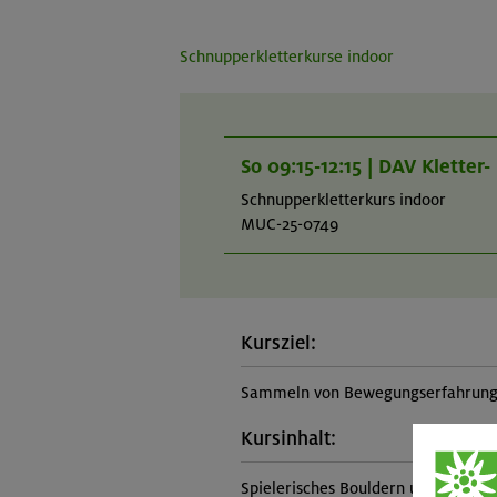
Schnupperkletterkurse indoor
So 09:15-12:15 | DAV Klette
Schnupperkletterkurs indoor
MUC-25-0749
Kursziel:
Sammeln von Bewegungserfahrungen
Kursinhalt:
Spielerisches Bouldern und Kletter