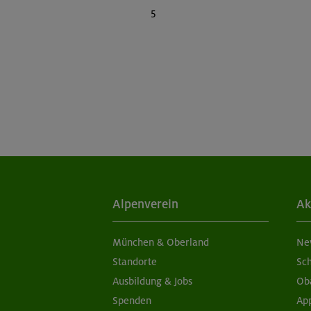
5
Alpenverein
Ak
München & Oberland
Ne
Standorte
Sc
Ausbildung & Jobs
Ob
Spenden
Ap