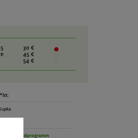
25
30 €
re
45 €
54 €
*in:
Kupka
rogramm:
r- und Jugendprogramm