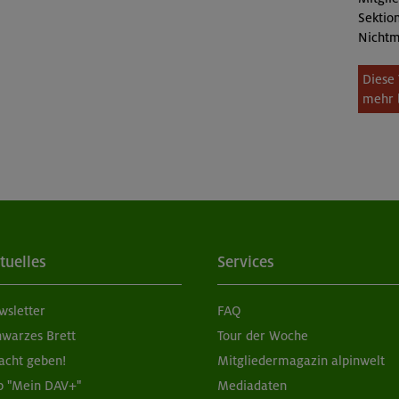
Sektion
Nichtm
Diese 
mehr 
tuelles
Services
wsletter
FAQ
hwarzes Brett
Tour der Woche
acht geben!
Mitgliedermagazin alpinwelt
p "Mein DAV+"
Mediadaten