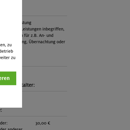
ung:
itung, Ausrüstung
nicht in den Leistungen inbegriffen,
Zusatzkosten für z.B. An- und
e, Verpflegung, Übernachtung oder
ten, zu
 an.)
Betrieb
eiter zu
ungscode:
5-0749
eren
kt Veranstalter:
on München
:
eder:
30,00 €
eder anderer