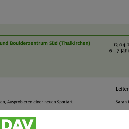
r- und Boulderzentrum Süd (Thalkirchen)
13.04.
6 - 7 Jah
Leiter
, Ausprobieren einer neuen Sportart
Sarah 
Teilp
n im Toprope
Kinde