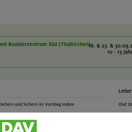
- und Boulderzentrum Süd (Thalkirchen)
16. & 23. & 30.09.
10 - 13 Jah
Leiter
Klettern und Sichern im Vorstieg indoor
Olaf Z
Teilp
kurses, Vorstiegsklettern, Verbesserung der
Kinde