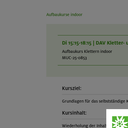
Aufbaukurse indoor
Di 15:15-18:15 | DAV Kletter
Aufbaukurs Klettern indoor
MUC-25-0853
Kursziel:
Grundlagen für das selbstständige 
Kursinhalt:
Wiederholung der Inhalte des Grund