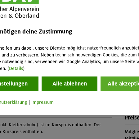
sgeräts
Leist
Kursle
enötigen deine Zustimmung
(Falls 
 "Grundkurs Sportklettern indoor" oder entsprechende
fallen 
higkeiten, selbstständiges Einbinden und Sichern
Abreis
helfen uns dabei, unsere Dienste möglichst nutzerfreundlich anzubie
Skipass
 und zu verbessern. Neben technisch notwendigen Cookies, die zum 
e notwendig sind, verwenden wir Google Analytics, um unsere Seite w
Buch
en. (
Details
)
Veranstaltung
MUC-2
nstellungen
Alle ablehnen
Alle akzepti
Konta
üd (Thalkirchen)
hutzerklärung
|
Impressum
Sekti
Preise
nkl. Kletterschuhe) ist im Kurspreis enthalten. Der
im Kurspreis enthalten.
Mitgli
Mitgli