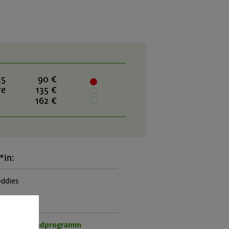
25
90 €
re
135 €
162 €
*in:
eddies
rogramm:
r- und Jugendprogramm