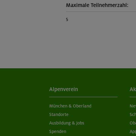
Maximale Teilnehmerzahl:
5
Alpenverein
Ak
München & Oberland
Ne
Standorte
Sc
Ausbildung & Jobs
Ob
Spenden
Ap