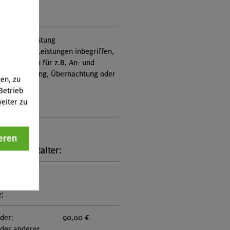
ung:
itung, Ausrüstung
nicht in den Leistungen inbegriffen,
Zusatzkosten für z.B. An- und
e, Verpflegung, Übernachtung oder
ten, zu
 an.)
Betrieb
eiter zu
ungscode:
5-0853
eren
kt Veranstalter:
on München
:
eder:
90,00 €
eder anderer