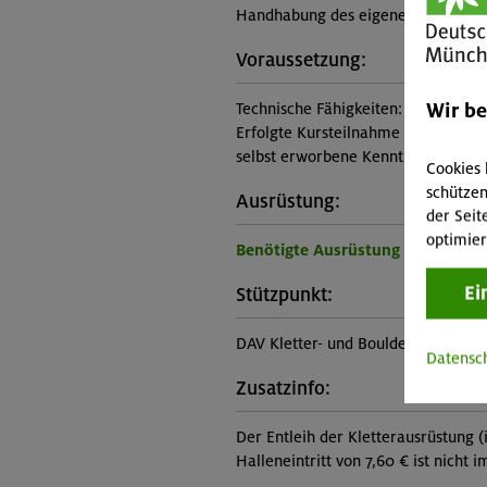
Handhabung des eigenen Sicherung
Voraussetzung:
Wir b
Technische Fähigkeiten:
Erfolgte Kursteilnahme am Kurstyp
selbst erworbene Kenntnisse und Fä
Cookies 
schützen
Ausrüstung:
der Seit
optimier
Benötigte Ausrüstung für diese 
Ei
Stützpunkt:
DAV Kletter- und Boulderzentrum S
Datensc
Zusatzinfo:
Der Entleih der Kletterausrüstung (i
Halleneintritt von 7,60 € ist nicht 