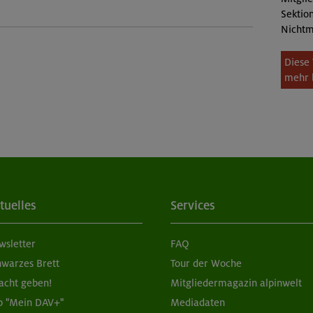
Sektion
Nichtm
Diese 
mehr 
tuelles
Services
wsletter
FAQ
hwarzes Brett
Tour der Woche
acht geben!
Mitgliedermagazin alpinwelt
p "Mein DAV+"
Mediadaten