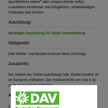
Sportklettern indoor" oder entsprechende selbst
erworbene Kenntnisse und Fähigkeiten, selbstständiges
Einbinden und Sichern
Ausrüstung:
Benötigte Ausrüstung für diese Veranstaltung
Stützpunkt:
DAV Kletter- und Boulderzentrum West (Gilching)
Zusatzinfo:
Der Entleih der Kletterausrüstung (inkl. Kletterschuhe) ist
im Kurspreis enthalten. Der Halleneintritt von 7,60 € ist
nicht im Kurspreis enthalten.
Maximale Teilnehmerzahl:
5