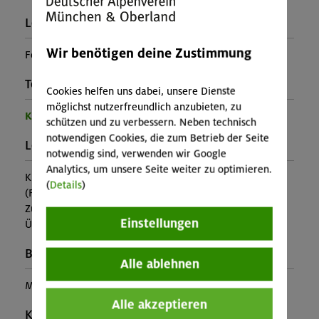
Leiter*in:
Wir benötigen deine Zustimmung
Foad Joodi Khosroshahi
Teilprogramm:
Cookies helfen uns dabei, unsere Dienste
möglichst nutzerfreundlich anzubieten, zu
Kinder- und Jugendprogramm
schützen und zu verbessern. Neben technisch
notwendigen Cookies, die zum Betrieb der Seite
Leistung:
notwendig sind, verwenden wir Google
Analytics, um unsere Seite weiter zu optimieren.
Kursleitung, Ausrüstung
(
Details
)
(Falls nicht in den Leistungen inbegriffen, fallen
Zusatzkosten für z.B. An- und Abreise, Verpflegung,
Einstellungen
Übernachtung oder Skipass an.)
Buchungscode:
Alle ablehnen
MUC-25-0950
Alle akzeptieren
Kontakt Veranstalter: