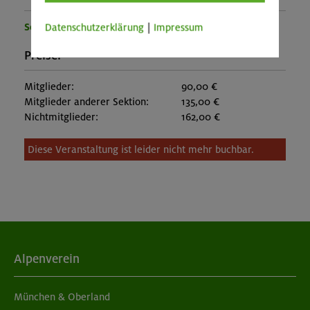
Sektion München
Datenschutzerklärung
|
Impressum
Preise:
Mitglieder:
90,00 €
Mitglieder anderer Sektion:
135,00 €
Nichtmitglieder:
162,00 €
Diese Veranstaltung ist leider nicht mehr buchbar.
Alpenverein
München & Oberland