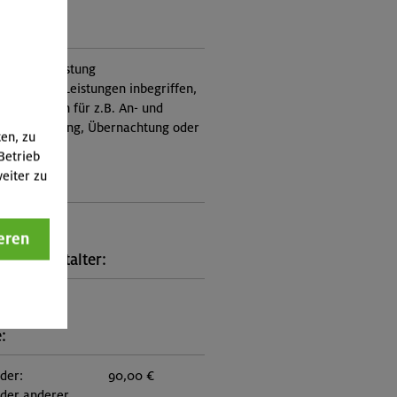
ung:
itung, Ausrüstung
nicht in den Leistungen inbegriffen,
Zusatzkosten für z.B. An- und
e, Verpflegung, Übernachtung oder
ten, zu
 an.)
Betrieb
eiter zu
ungscode:
5-0976
eren
kt Veranstalter:
on München
:
eder:
90,00 €
eder anderer