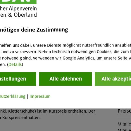
Leist
Kursle
enötigen deine Zustimmung
ern indoor", allgemeine Sportlichkeit, Freude an der
(Falls 
fallen 
Abreis
helfen uns dabei, unsere Dienste möglichst nutzerfreundlich anzubie
Skipass
 und zu verbessern. Neben technisch notwendigen Cookies, die zum 
e notwendig sind, verwenden wir Google Analytics, um unsere Seite w
Buch
Veranstaltung
en. (
Details
)
MUC-2
nstellungen
Alle ablehnen
Alle akzepti
Konta
est (Gilching)
hutzerklärung
|
Impressum
Sekti
Preise
nkl. Kletterschuhe) ist im Kurspreis enthalten. Der
im Kurspreis enthalten.
Mitgli
Mitgli