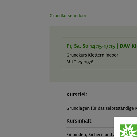
Grundkurse indoor
Fr, Sa, So 14:15-17:15 | DAV
Grundkurs Klettern indoor
MUC-25-0976
Kursziel:
Grundlagen für das selbstständige 
Kursinhalt:
Einbinden, Sichern und Ablassen, G