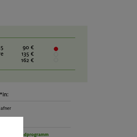
25
90 €
re
135 €
162 €
*in:
afner
rogramm:
r- und Jugendprogramm