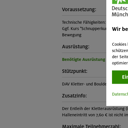
Voraussetzung:
Technische Fähigkeiten:
Wir b
Ggf. Kurs "Schnupperkurs Sportklett
Bewegung
Cookies 
Ausrüstung:
schützen
der Seit
Benötigte Ausrüstung für diese 
optimier
Stützpunkt:
Ei
DAV Kletter- und Boulderzentrum W
Datensc
Zusatzinfo:
Der Entleih der Kletterausrüstung (i
Halleneintritt von 7,60 € ist nicht 
Maximale Teilnehmerzahl: