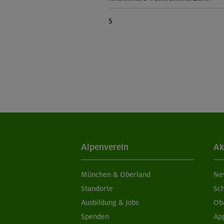
5
Alpenverein
Ak
München & Oberland
Ne
Standorte
Sc
Ausbildung & Jobs
Ob
Spenden
Ap