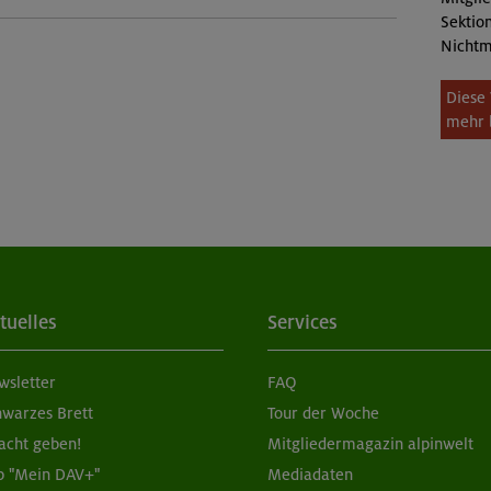
Sektion
Nichtm
Diese 
mehr 
tuelles
Services
wsletter
FAQ
hwarzes Brett
Tour der Woche
acht geben!
Mitgliedermagazin alpinwelt
p "Mein DAV+"
Mediadaten