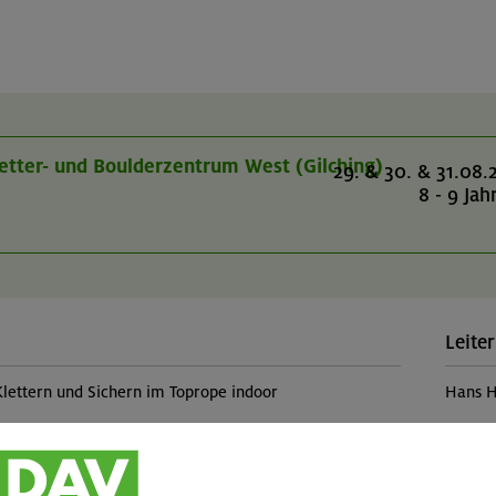
 Kletter- und Boulderzentrum West (Gilching)
29. & 30. & 31.08.
8 - 9 Jah
Leiter
Klettern und Sichern im Toprope indoor
Hans H
Teilp
rundlagen der Klettertechnik
Kinde