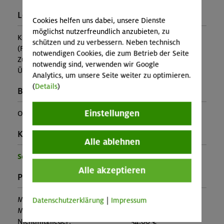
Leistung:
Cookies helfen uns dabei, unsere Dienste
möglichst nutzerfreundlich anzubieten, zu
Kursleitung, Ausrüstung
schützen und zu verbessern. Neben technisch
(Falls nicht in den Leistungen inbegriffen, fallen
notwendigen Cookies, die zum Betrieb der Seite
Zusatzkosten für z.B. An- und Abreise, Verpflegung,
notwendig sind, verwenden wir Google
Übernachtung oder Skipass an.)
Analytics, um unsere Seite weiter zu optimieren.
(
Details
)
Buchungscode:
Einstellungen
OL-25-0828
Kontakt Veranstalter:
Alle ablehnen
Sektion Oberland
Alle akzeptieren
Preise:
Mitglieder:
30,00 €
Datenschutzerklärung
|
Impressum
Mitglieder anderer Sektion:
45,00 €
Nichtmitglieder:
54,00 €