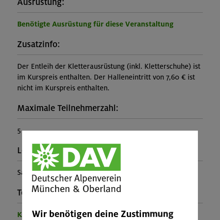
Ausrüstung:
Benötigte Ausrüstung für diese Veranstaltung
Zusatzinfo:
Der Entleih der Kletterausrüstung (inkl. Kletterschuhe) ist
im Kurspreis enthalten. Der Halleneintritt von 7,60 € ist
nicht im Kurspreis enthalten.
Maximale Teilnehmerzahl:
5
Leiter*in:
Samuel Levermann
Teilprogramm:
Wir benötigen deine Zustimmung
Kinder- und Jugendprogramm