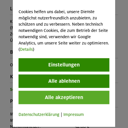
Leistung:
Cookies helfen uns dabei, unsere Dienste
möglichst nutzerfreundlich anzubieten, zu
Kursleitung, Ausrüstung
schützen und zu verbessern. Neben technisch
(Falls nicht in den Leistungen inbegriffen, fallen
notwendigen Cookies, die zum Betrieb der Seite
Zusatzkosten für z.B. An- und Abreise, Verpflegung,
notwendig sind, verwenden wir Google
Übernachtung oder Skipass an.)
Analytics, um unsere Seite weiter zu optimieren.
(
Details
)
Buchungscode:
Einstellungen
OL-25-0950
Kontakt Veranstalter:
Alle ablehnen
Sektion Oberland
Alle akzeptieren
Preise:
Mitglieder:
30,00 €
Datenschutzerklärung
|
Impressum
Mitglieder anderer Sektion:
45,00 €
Nichtmitglieder:
54,00 €