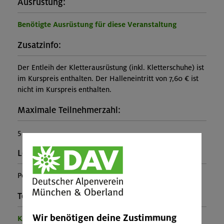
Ausrüstung:
Benötigte Ausrüstung für diese Veranstaltung
Zusatzinfo:
Der Entleih der Kletterausrüstung (inkl. Kletterschuhe) ist
im Kurspreis enthalten. Der Halleneintritt von 7,60 € ist
nicht im Kurspreis enthalten.
Maximale Teilnehmerzahl:
5
Leiter*in:
Peter Abele
Teilprogramm:
Wir benötigen deine Zustimmung
Kinder- und Jugendprogramm