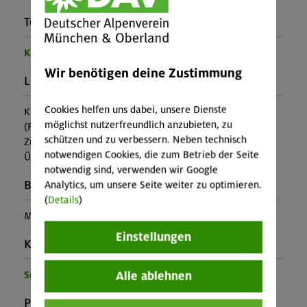
Teilprogramm:
Kinder- und Jugendprogramm
Wir benötigen deine Zustimmung
Leistung:
Cookies helfen uns dabei, unsere Dienste
Kursleitung, Ausrüstung
möglichst nutzerfreundlich anzubieten, zu
(Falls nicht in den Leistungen inbegriffen, fallen
schützen und zu verbessern. Neben technisch
Zusatzkosten für z.B. An- und Abreise, Verpflegung,
notwendigen Cookies, die zum Betrieb der Seite
Übernachtung oder Skipass an.)
notwendig sind, verwenden wir Google
Buchungscode:
Analytics, um unsere Seite weiter zu optimieren.
(
Details
)
MUC-26-0734
Einstellungen
Kontakt Veranstalter:
Alle ablehnen
Sektion München
Preise: