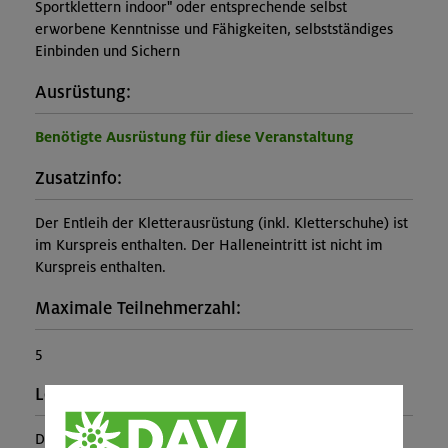
Sportklettern indoor" oder entsprechende selbst
erworbene Kenntnisse und Fähigkeiten, selbstständiges
Einbinden und Sichern
Ausrüstung:
Benötigte Ausrüstung für diese Veranstaltung
Zusatzinfo:
Der Entleih der Kletterausrüstung (inkl. Kletterschuhe) ist
im Kurspreis enthalten. Der Halleneintritt ist nicht im
Kurspreis enthalten.
Maximale Teilnehmerzahl:
5
Leiter*in:
DAV Veranstaltungsleiter