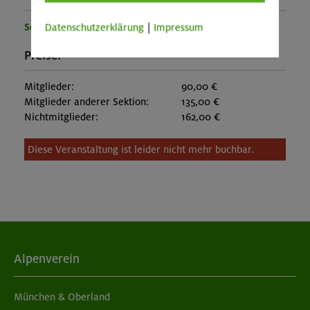
Sektion München
Datenschutzerklärung
|
Impressum
Preise:
Mitglieder:
90,00 €
Mitglieder anderer Sektion:
135,00 €
Nichtmitglieder:
162,00 €
Diese Veranstaltung ist leider nicht mehr buchbar.
Alpenverein
München & Oberland