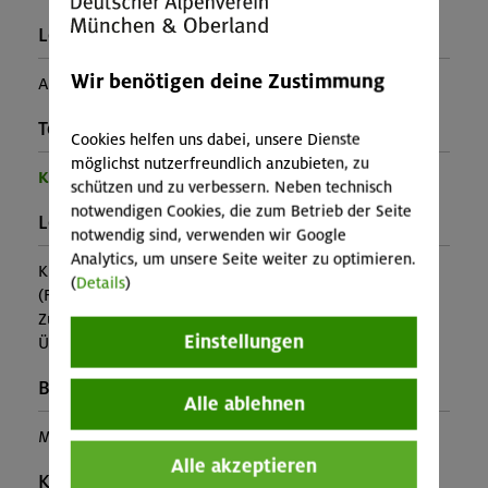
Leiter*in:
Wir benötigen deine Zustimmung
Andreas Stocker
Teilprogramm:
Cookies helfen uns dabei, unsere Dienste
möglichst nutzerfreundlich anzubieten, zu
Kinder- und Jugendprogramm
schützen und zu verbessern. Neben technisch
notwendigen Cookies, die zum Betrieb der Seite
Leistung:
notwendig sind, verwenden wir Google
Analytics, um unsere Seite weiter zu optimieren.
Kursleitung, Ausrüstung
(
Details
)
(Falls nicht in den Leistungen inbegriffen, fallen
Zusatzkosten für z.B. An- und Abreise, Verpflegung,
Einstellungen
Übernachtung oder Skipass an.)
Buchungscode:
Alle ablehnen
MUC-26-0808
Alle akzeptieren
Kontakt Veranstalter: