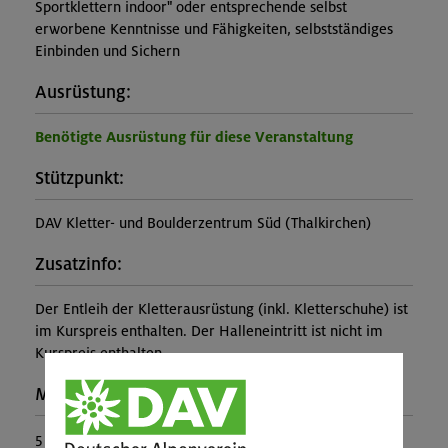
Sportklettern indoor" oder entsprechende selbst
erworbene Kenntnisse und Fähigkeiten, selbstständiges
Einbinden und Sichern
Ausrüstung:
Benötigte Ausrüstung für diese Veranstaltung
Stützpunkt:
DAV Kletter- und Boulderzentrum Süd (Thalkirchen)
Zusatzinfo:
Der Entleih der Kletterausrüstung (inkl. Kletterschuhe) ist
im Kurspreis enthalten. Der Halleneintritt ist nicht im
Kurspreis enthalten.
Maximale Teilnehmerzahl:
5