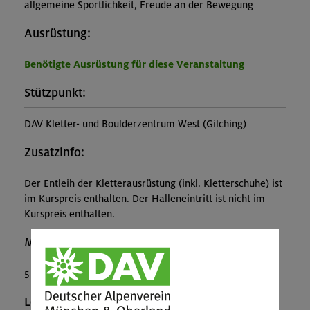
allgemeine Sportlichkeit, Freude an der Bewegung
Ausrüstung:
Benötigte Ausrüstung für diese Veranstaltung
Stützpunkt:
DAV Kletter- und Boulderzentrum West (Gilching)
Zusatzinfo:
Der Entleih der Kletterausrüstung (inkl. Kletterschuhe) ist
im Kurspreis enthalten. Der Halleneintritt ist nicht im
Kurspreis enthalten.
Maximale Teilnehmerzahl:
5
Leiter*in: