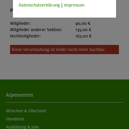
Datenschutzerklärung
|
Impressum
Preise:
Mitglieder:
90,00 €
Mitglieder anderer Sektion:
135,00 €
Nichtmitglieder:
162,00 €
Diese Veranstaltung ist leider nicht mehr buchbar.
Alpenverein
München & Oberland
Standorte
Ausbildung & Jobs