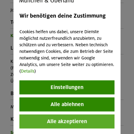
Jonas Rittershofer
Wir benötigen deine Zustimmung
Teilprogramm:
Cookies helfen uns dabei, unsere Dienste
Kinder- und Jugendprogramm
möglichst nutzerfreundlich anzubieten, zu
schützen und zu verbessern. Neben technisch
Leistung:
notwendigen Cookies, die zum Betrieb der Seite
notwendig sind, verwenden wir Google
Kursleitung, Ausrüstung
Analytics, um unsere Seite weiter zu optimieren.
(Falls nicht in den Leistungen inbegriffen, fallen
(
Details
)
Zusatzkosten für z.B. An- und Abreise, Verpflegung,
Übernachtung oder Skipass an.)
Einstellungen
Buchungscode:
Alle ablehnen
MUC-25-1539
Kontakt Veranstalter:
Alle akzeptieren
Sektion München