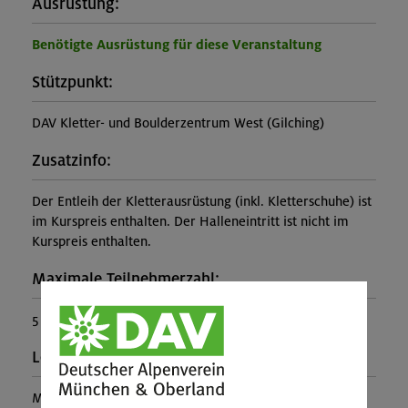
Ausrüstung:
Benötigte Ausrüstung für diese Veranstaltung
Stützpunkt:
DAV Kletter- und Boulderzentrum West (Gilching)
Zusatzinfo:
Der Entleih der Kletterausrüstung (inkl. Kletterschuhe) ist
im Kurspreis enthalten. Der Halleneintritt ist nicht im
Kurspreis enthalten.
Maximale Teilnehmerzahl:
5
Leiter*in:
Markus Blersch