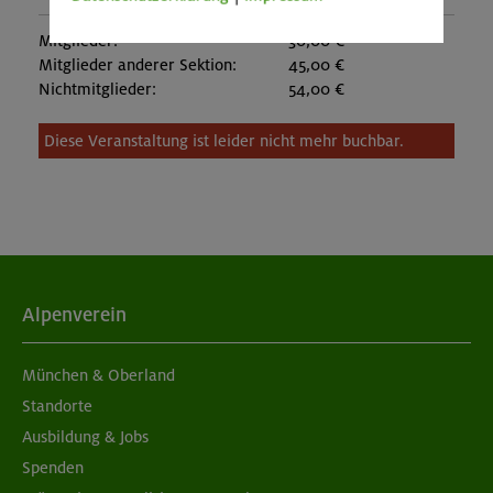
Mitglieder:
30,00 €
Mitglieder anderer Sektion:
45,00 €
Nichtmitglieder:
54,00 €
Diese Veranstaltung ist leider nicht mehr buchbar.
Alpenverein
München & Oberland
Standorte
Ausbildung & Jobs
Spenden