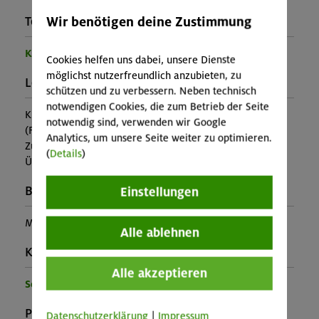
Wir benötigen deine Zustimmung
Teilprogramm:
Kinder- und Jugendprogramm
Cookies helfen uns dabei, unsere Dienste
möglichst nutzerfreundlich anzubieten, zu
Leistung:
schützen und zu verbessern. Neben technisch
notwendigen Cookies, die zum Betrieb der Seite
Kursleitung, Ausrüstung
notwendig sind, verwenden wir Google
(Falls nicht in den Leistungen inbegriffen, fallen
Analytics, um unsere Seite weiter zu optimieren.
Zusatzkosten für z.B. An- und Abreise, Verpflegung,
(
Details
)
Übernachtung oder Skipass an.)
Buchungscode:
Einstellungen
MUC-26-0959
Alle ablehnen
Kontakt Veranstalter:
Alle akzeptieren
Sektion München
Preise:
Datenschutzerklärung
|
Impressum