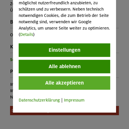
möglichst nutzerfreundlich anzubieten, zu
Zusatzkosten für z.B. An- und Abreise, Verpflegung,
schützen und zu verbessern. Neben technisch
Übernachtung oder Skipass an.)
notwendigen Cookies, die zum Betrieb der Seite
Buchungscode:
notwendig sind, verwenden wir Google
Analytics, um unsere Seite weiter zu optimieren.
(
Details
)
OL-25-1259
Kontakt Veranstalter:
Einstellungen
Sektion Oberland
Alle ablehnen
Preise:
Alle akzeptieren
Mitglieder:
398,00 €
Mitglieder anderer Sektion:
398,00 €
Nichtmitglieder:
398,00 €
Datenschutzerklärung
|
Impressum
Diese Veranstaltung ist leider nicht mehr buchbar.