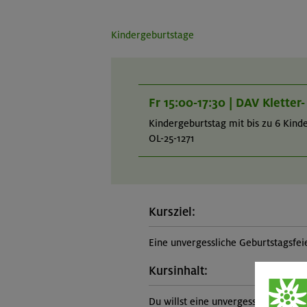
Kindergeburtstage
Fr 15:00-17:30 | DAV Klette
Kindergeburtstag mit bis zu 6 Kind
OL-25-1271
Kursziel:
Eine unvergessliche Geburtstagsfeie
Kursinhalt:
Du willst eine unvergessliche Gebur