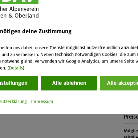
für dich. Bei unserem Klettergeburtstag erwarten dich
Leist
 und Action beim Bouldern und Klettern am Seil. Ein
h für 2,5 Stunden in der Kletterhalle und zeigt euch
Kurslei
erwände erklimmen könnt.
enötigen deine Zustimmung
(Falls 
fallen 
Abreis
helfen uns dabei, unsere Dienste möglichst nutzerfreundlich anzubie
Veranstaltung
Skipass
 und zu verbessern. Neben technisch notwendigen Cookies, die zum 
e notwendig sind, verwenden wir Google Analytics, um unsere Seite w
Buch
en. (
Details
)
OL-25-
nstellungen
Alle ablehnen
Alle akzepti
Konta
hutzerklärung
|
Impressum
Sektio
Preise
Mitgli
Mitgli