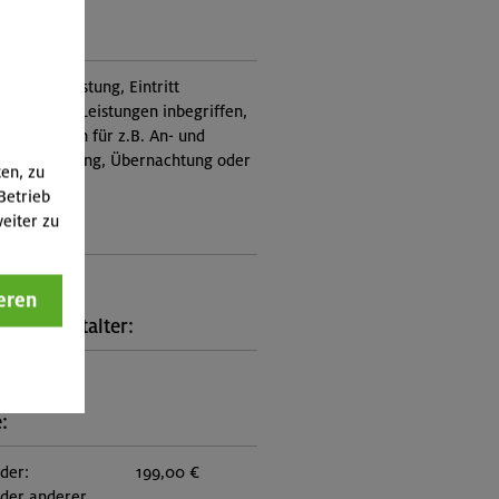
ung:
tung, Ausrüstung, Eintritt
nicht in den Leistungen inbegriffen,
Zusatzkosten für z.B. An- und
e, Verpflegung, Übernachtung oder
ten, zu
 an.)
Betrieb
eiter zu
ungscode:
1271
eren
kt Veranstalter:
n Oberland
:
eder:
199,00 €
eder anderer