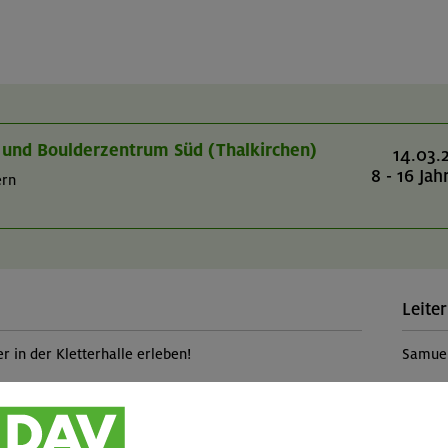
r- und Boulderzentrum Süd (Thalkirchen)
14.03.
8 - 16 Jah
ern
Leiter
r in der Kletterhalle erleben!
Samue
Teilp
tstagsfeier in der Kletterhalle verbringen?
Kinde