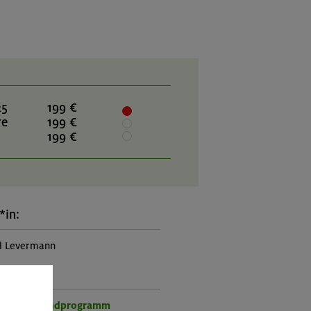
25
199 €
re
199 €
199 €
*in:
l Levermann
rogramm:
r- und Jugendprogramm