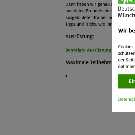
Dann haben wir genau das Richtige 
und deine Freunde eine Menge Spaß
ausgebildeter Trainer begleitet euc
Tipps und Tricks, wie ihr die Klett
Wir b
Ausrüstung:
Cookies 
Benötigte Ausrüstung für diese 
schützen
der Seit
Maximale Teilnehmerzahl:
optimier
1
Ei
Datensc