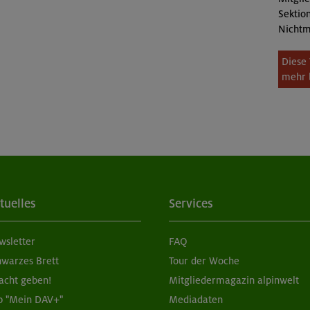
Sektion
Nichtm
Diese 
mehr 
tuelles
Services
wsletter
FAQ
hwarzes Brett
Tour der Woche
acht geben!
Mitgliedermagazin alpinwelt
p "Mein DAV+"
Mediadaten