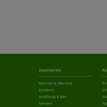
Alpenverein
Ak
München & Oberland
Ne
Standorte
Sc
Ausbildung & Jobs
Ob
Spenden
Ap