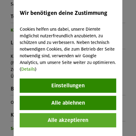
Samuel Levermann
Wir benötigen deine Zustimmung
Teilprogramm:
Cookies helfen uns dabei, unsere Dienste
Kinder- und Jugendprogramm
möglichst nutzerfreundlich anzubieten, zu
Leistung:
schützen und zu verbessern. Neben technisch
notwendigen Cookies, die zum Betrieb der Seite
notwendig sind, verwenden wir Google
Kursleitung, Ausrüstung
Analytics, um unsere Seite weiter zu optimieren.
(Falls nicht in den Leistungen inbegriffen, fallen
(
Details
)
Zusatzkosten für z.B. An- und Abreise, Verpflegung,
Übernachtung oder Skipass an.)
Einstellungen
Buchungscode:
Alle ablehnen
OL-25-1385
Kontakt Veranstalter:
Alle akzeptieren
Sektion Oberland