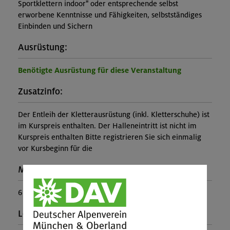
Sportklettern indoor" oder entsprechende selbst
erworbene Kenntnisse und Fähigkeiten, selbstständiges
Einbinden und Sichern
Ausrüstung:
Benötigte Ausrüstung für diese Veranstaltung
Zusatzinfo:
Der Entleih der Kletterausrüstung (inkl. Kletterschuhe) ist
im Kurspreis enthalten. Der Halleneintritt ist nicht im
Kurspreis enthalten Bitte registrieren Sie sich einmalig
vor Kursbeginn für die
Maximale Teilnehmerzahl:
6
Leiter*in: