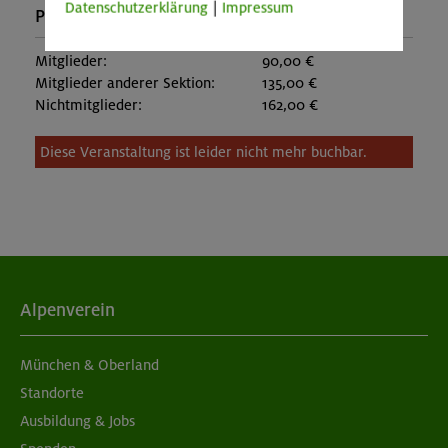
Datenschutzerklärung
|
Impressum
Preise:
Mitglieder:
90,00 €
Mitglieder anderer Sektion:
135,00 €
Nichtmitglieder:
162,00 €
Diese Veranstaltung ist leider nicht mehr buchbar.
Alpenverein
München & Oberland
Standorte
Ausbildung & Jobs