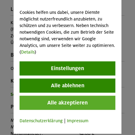
Leistung:
Cookies helfen uns dabei, unsere Dienste
möglichst nutzerfreundlich anzubieten, zu
Kursleitung, Ausrüstung
schützen und zu verbessern. Neben technisch
(Falls nicht in den Leistungen inbegriffen, fallen
notwendigen Cookies, die zum Betrieb der Seite
Zusatzkosten für z.B. An- und Abreise, Verpflegung,
notwendig sind, verwenden wir Google
Übernachtung oder Skipass an.)
Analytics, um unsere Seite weiter zu optimieren.
(
Details
)
Buchungscode:
Einstellungen
OL-25-1451
Kontakt Veranstalter:
Alle ablehnen
Sektion Oberland
Alle akzeptieren
Preise:
Mitglieder:
30,00 €
Datenschutzerklärung
|
Impressum
Mitglieder anderer Sektion:
45,00 €
Nichtmitglieder:
54,00 €