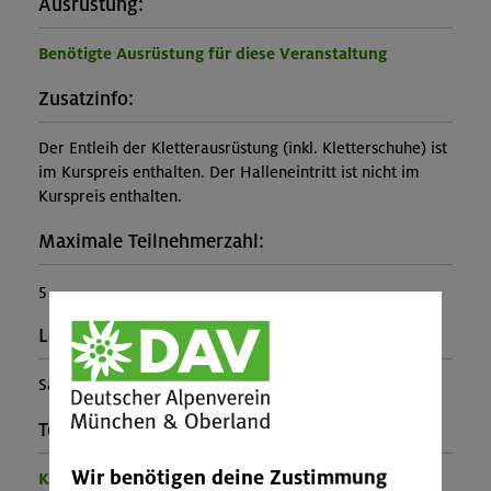
Ausrüstung:
Benötigte Ausrüstung für diese Veranstaltung
Zusatzinfo:
Der Entleih der Kletterausrüstung (inkl. Kletterschuhe) ist
im Kurspreis enthalten. Der Halleneintritt ist nicht im
Kurspreis enthalten.
Maximale Teilnehmerzahl:
5
Leiter*in:
Samuel Levermann
Teilprogramm:
Wir benötigen deine Zustimmung
Kinder- und Jugendprogramm