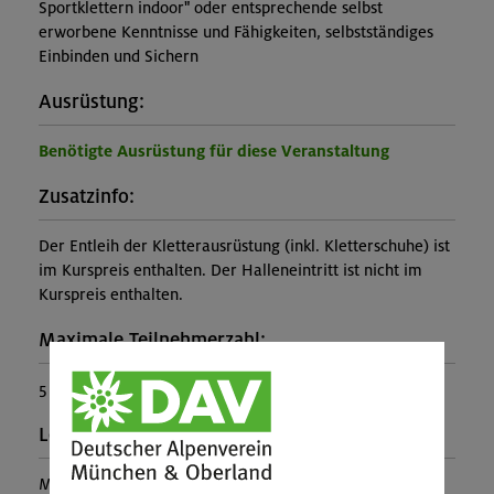
Sportklettern indoor" oder entsprechende selbst
erworbene Kenntnisse und Fähigkeiten, selbstständiges
Einbinden und Sichern
Ausrüstung:
Benötigte Ausrüstung für diese Veranstaltung
Zusatzinfo:
Der Entleih der Kletterausrüstung (inkl. Kletterschuhe) ist
im Kurspreis enthalten. Der Halleneintritt ist nicht im
Kurspreis enthalten.
Maximale Teilnehmerzahl:
5
Leiter*in:
Markus Blersch