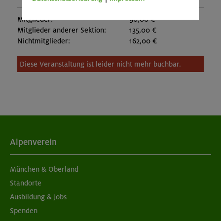
Mitglieder:
90,00 €
Mitglieder anderer Sektion:
135,00 €
Nichtmitglieder:
162,00 €
Diese Veranstaltung ist leider nicht mehr buchbar.
Alpenverein
München & Oberland
Standorte
Ausbildung & Jobs
Spenden