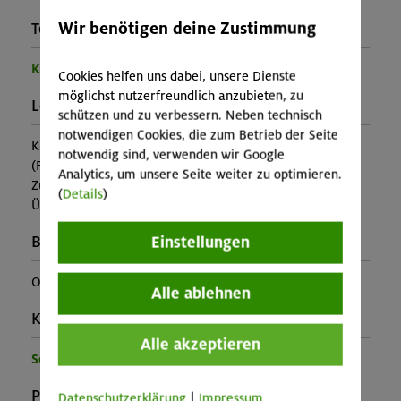
Wir benötigen deine Zustimmung
Teilprogramm:
Kinder- und Jugendprogramm
Cookies helfen uns dabei, unsere Dienste
möglichst nutzerfreundlich anzubieten, zu
Leistung:
schützen und zu verbessern. Neben technisch
notwendigen Cookies, die zum Betrieb der Seite
Kursleitung, Ausrüstung
notwendig sind, verwenden wir Google
(Falls nicht in den Leistungen inbegriffen, fallen
Analytics, um unsere Seite weiter zu optimieren.
Zusatzkosten für z.B. An- und Abreise, Verpflegung,
(
Details
)
Übernachtung oder Skipass an.)
Einstellungen
Buchungscode:
OL-26-0977
Alle ablehnen
Kontakt Veranstalter:
Alle akzeptieren
Sektion Oberland
Preise:
Datenschutzerklärung
|
Impressum