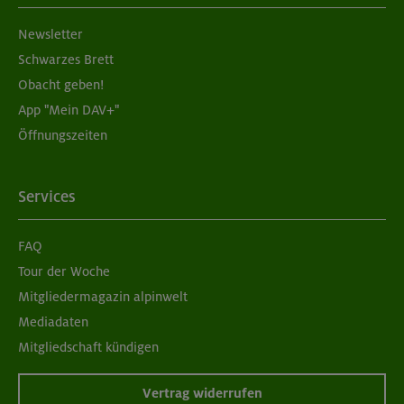
Grundkurs Sportklettern am Gardasee
Newsletter
MUC-26-0572
Schwarzes Brett
Obacht geben!
App "Mein DAV+"
23.-29.05.26
Datum
Öffnungszeiten
13 - 17 Jahre
Alter
535 €
Preis für Mitglieder
Services
– €
Preis für Mitglieder
FAQ
anderer Sektionen
Tour der Woche
– €
Nichtmitglieder
Mitgliedermagazin alpinwelt
Mediadaten
Südlicher Frankenjura - Naturfreundehaus
Mitgliedschaft kündigen
Konstein
Vertrag widerrufen
Kinderkletterkurs für Anfänger im Altmühltal