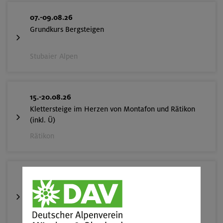
07.-09.08.26
Grundkurs Bergsteigen
Stubaier Alpen
15.-20.08.26
Klettersteige im Herzen von Montafon und Rätikon
(inkl. Ü)
Rätikon
18.08.26
Fahrtechnik II - Advanced - Kompakt
München