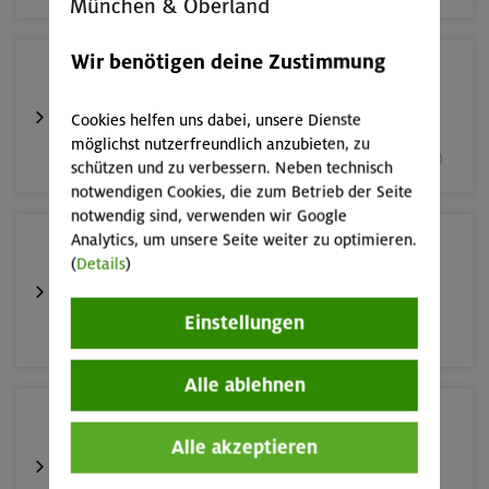
Wir benötigen deine Zustimmung
05.09.26
Fahrtechnik II - Advanced
Cookies helfen uns dabei, unsere Dienste
möglichst nutzerfreundlich anzubieten, zu
München und Umgebung (inkl. bayer. Voralpenraum)
schützen und zu verbessern. Neben technisch
notwendigen Cookies, die zum Betrieb der Seite
notwendig sind, verwenden wir Google
Analytics, um unsere Seite weiter zu optimieren.
06.09.26
(
Details
)
#hikeuppickup Müllsammelaktion "Spitzingsee,
Roßkopf 1580m"
Einstellungen
Bayrische Voralpen (Spitzing)
Alle ablehnen
10.-13.09.26
Alle akzeptieren
Alpinklettertraining