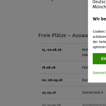
Wir b
Cookies 
Freie Plätze – Auswahl
schützen
der Seit
optimier
15.-20.08.26
Klettersteige 
(inkl. Ü)
Ei
18.08.26
Fahrtechnik II 
Datensc
02.-06.09.26
Durchquerung 
05.09.26
Fahrtechnik II 
10.-13.09.26
Alpinklettertra