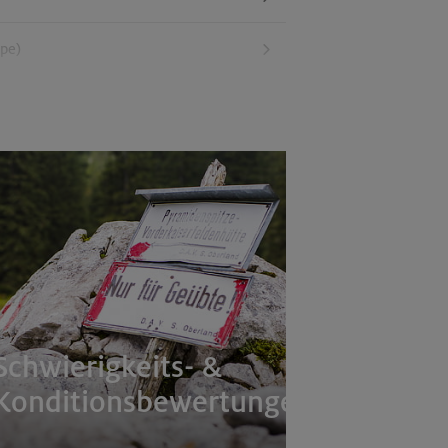
ppe)
g (inkl. bayer. Voralpenraum)
Schwierigkeits- &
Konditionsbewertungen