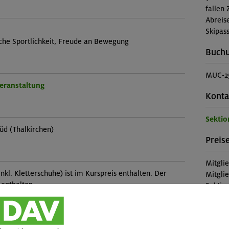
fallen 
Abreis
Skipass
iche Sportlichkeit, Freude an Bewegung
Buch
MUC-2
Veranstaltung
Konta
Sekti
üd (Thalkirchen)
Preise
Mitgli
nkl. Kletterschuhe) ist im Kurspreis enthalten. Der
Mitgli
 enthalten.
Sektion
Nichtm
Diese 