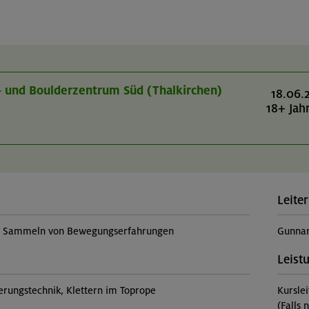
r- und Boulderzentrum Süd (Thalkirchen)
18.06.
18+ Jah
Leiter
t, Sammeln von Bewegungserfahrungen
Gunnar
Leist
erungstechnik, Klettern im Toprope
Kursle
(Falls 