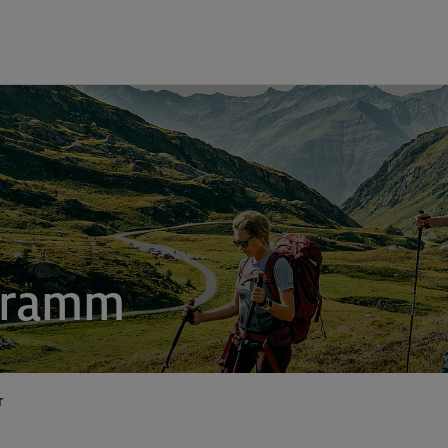
gramm
r