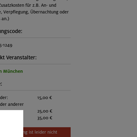
Zusatzkosten für z.B. An- und
e, Verpflegung, Übernachtung oder
 an.)
ungscode:
5-1249
kt Veranstalter:
on München
:
eder:
15,00 €
eder anderer
:
25,00 €
itglieder:
35,00 €
Veranstaltung ist leider nicht