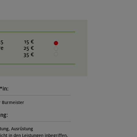
25
15 €
re
25 €
35 €
*in:
 Burmeister
ung:
itung, Ausrüstung
nicht in den Leistungen inbegriffen,