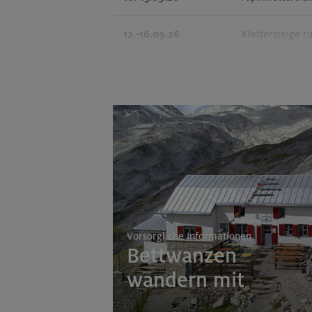
12.-16.09.26
Klettersteige r
20.09.26
Fahrtechnik II 
26.-30.09.26
Stiege und Stei
01.-04.10.26
Leichte Klette
Vorsorgliche Informationen
Bettwanzen
wandern mit