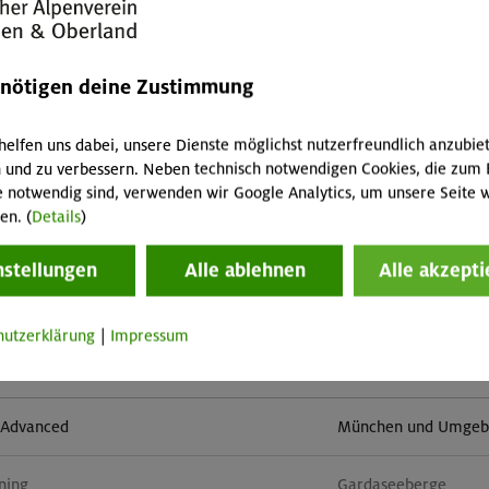
mehr 
enötigen deine Zustimmung
helfen uns dabei, unsere Dienste möglichst nutzerfreundlich anzubie
 und zu verbessern. Neben technisch notwendigen Cookies, die zum 
e notwendig sind, verwenden wir Google Analytics, um unsere Seite w
en. (
Details
)
im Herzen von Montafon und Rätikon
Rätikon
nstellungen
Alle ablehnen
Alle akzepti
- Advanced - Kompakt
München
hutzerklärung
|
Impressum
der Monzoni- und der Latemargruppe
Dolomiten
- Advanced
München und Umgebun
ining
Gardaseeberge