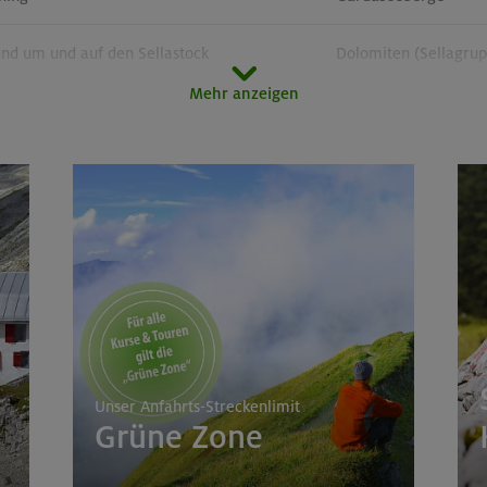
und um und auf den Sellastock
Dolomiten (Sellagru
Mehr anzeigen
- Advanced
München und Umgebun
ge in der Sächsischen Schweiz
Elbsandsteingebirge
rsteige rund um den Gardasee
Gardaseeberge
Unser Anfahrts-Streckenlimit
Grüne Zone