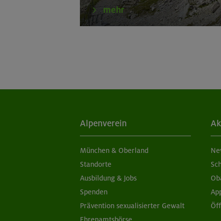
mehr
Alpenverein
Ak
München & Oberland
Ne
Standorte
Sc
Ausbildung & Jobs
Ob
Spenden
Ap
Prävention sexualisierter Gewalt
Öf
Ehrenamtsbörse