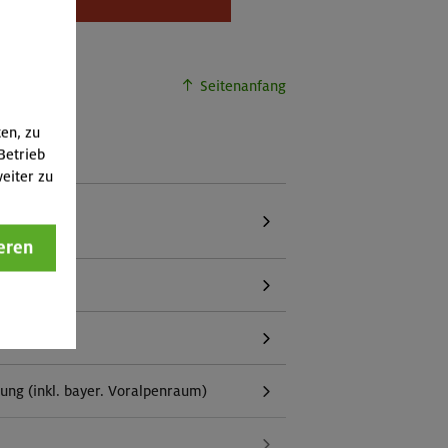
buchbar.
Seitenanfang
ten, zu
Betrieb
eiter zu
eren
g (inkl. bayer. Voralpenraum)