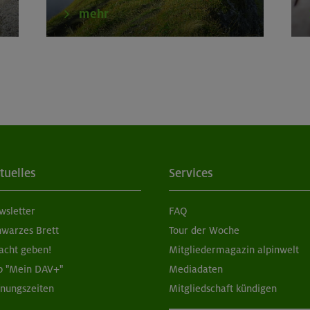
mehr
tuelles
Services
wsletter
FAQ
hwarzes Brett
Tour der Woche
acht geben!
Mitgliedermagazin alpinwelt
p "Mein DAV+"
Mediadaten
fnungszeiten
Mitgliedschaft kündigen