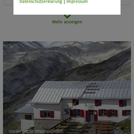
Datenschutzerklärung
|
Impressum
20.09.26
Mehr anzeigen
Fahrtechnik II - Advanced
München und Umgebung (inkl. bayer. Voralpenraum)
26.-30.09.26
Stiege und Steige in der Sächsischen Schweiz
Elbsandsteingebirge
01.-04.10.26
Leichte Klettersteige rund um den Gardasee
Vorsorgliche Informationen