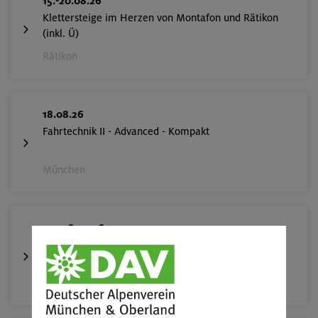
15.-20.08.26
Klettersteige im Herzen von Montafon und Rätikon
(inkl. Ü)
Rätikon
18.08.26
Fahrtechnik II - Advanced - Kompakt
München
02.-06.09.26
Durchquerung der Monzoni- und der Latemargruppe
Dolomiten