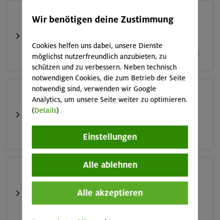
05.09.26
Wir benötigen deine Zustimmung
Fahrtechnik II - Advanced
Cookies helfen uns dabei, unsere Dienste
München und Umgebung (inkl. bayer. Voralpenraum)
möglichst nutzerfreundlich anzubieten, zu
schützen und zu verbessern. Neben technisch
notwendigen Cookies, die zum Betrieb der Seite
notwendig sind, verwenden wir Google
10.-13.09.26
Analytics, um unsere Seite weiter zu optimieren.
Alpinklettertraining
(
Details
)
Gardaseeberge
Einstellungen
Alle ablehnen
12.-16.09.26
Klettersteige rund um und auf den Sellastock
Alle akzeptieren
Dolomiten (Sellagruppe)