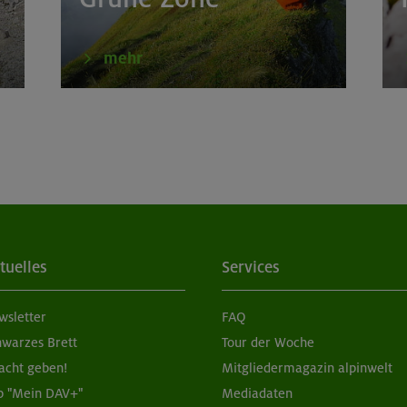
mehr
tuelles
Services
wsletter
FAQ
hwarzes Brett
Tour der Woche
acht geben!
Mitgliedermagazin alpinwelt
p "Mein DAV+"
Mediadaten