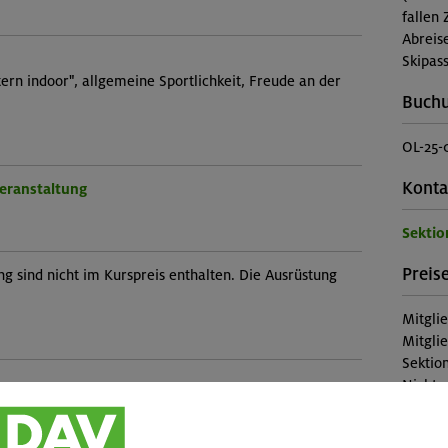
fallen 
Abreis
Skipass
ern indoor", allgemeine Sportlichkeit, Freude an der
Buch
OL-25-
Konta
Veranstaltung
Sektio
Preise
ng sind nicht im Kurspreis enthalten. Die Ausrüstung
Mitgli
Mitgli
Sektion
Nichtm
Diese 