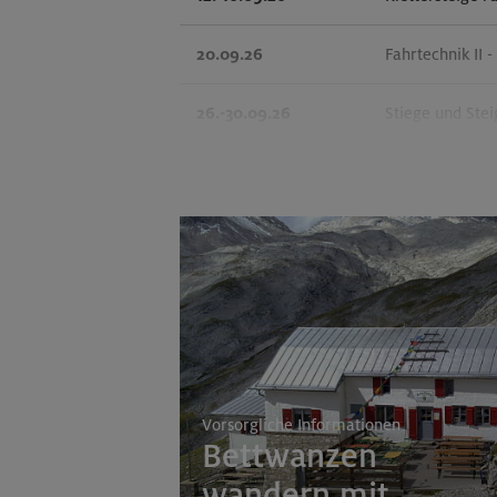
20.09.26
Fahrtechnik II 
26.-30.09.26
Stiege und Stei
01.-04.10.26
Leichte Klette
Vorsorgliche Informationen
Bettwanzen
wandern mit