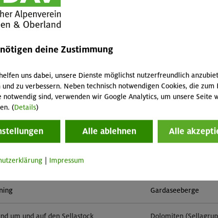
mehr 
enötigen deine Zustimmung
helfen uns dabei, unsere Dienste möglichst nutzerfreundlich anzubie
 und zu verbessern. Neben technisch notwendigen Cookies, die zum 
e notwendig sind, verwenden wir Google Analytics, um unsere Seite w
im Herzen von Montafon und Rätikon
Rätikon
en. (
Details
)
nstellungen
Alle ablehnen
Alle akzepti
- Advanced - Kompakt
München
hutzerklärung
|
Impressum
- Advanced
München und Umgebun
ining
Gardaseeberge
und um und auf den Sellastock
Dolomiten (Sellagru