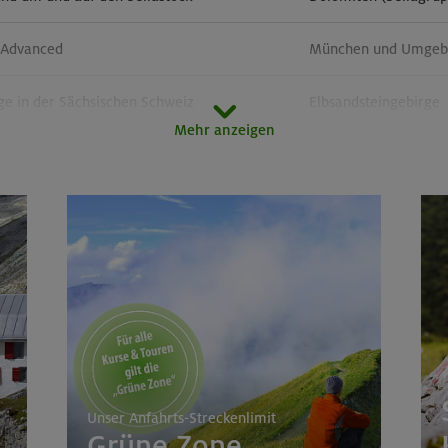
- Advanced
München und Umgebun
ge in der Sächsischen Schweiz
Elbsandsteingebirge
Mehr anzeigen
rsteige rund um den Gardasee
Gardaseeberge
Unser Anfahrts-Streckenlimit
Grüne Zone