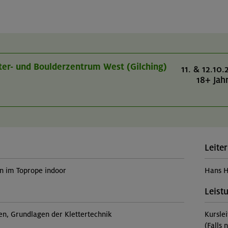
tter- und Boulderzentrum West (Gilching)
11. & 12.10.
18+ Jah
Leiter
rn im Toprope indoor
Hans H
Leist
sen, Grundlagen der Klettertechnik
Kursle
(Falls 