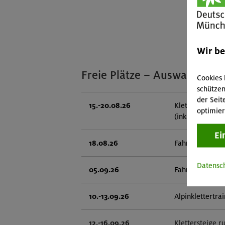
Wir b
Freie Plätze – Auswahl
Cookies 
schützen
der Seit
15.-20.08.26
Klettersteige 
optimier
(inkl. Ü)
Ei
18.08.26
Fahrtechnik II 
Datensc
05.09.26
Fahrtechnik II 
10.-13.09.26
Alpinklettertra
12.-16.09.26
Klettersteige r