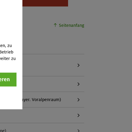
buchbar.
Seitenanfang
ten, zu
Betrieb
eiter zu
eren
g (inkl. bayer. Voralpenraum)
ppe)