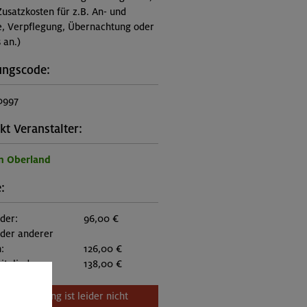
Zusatzkosten für z.B. An- und
e, Verpflegung, Übernachtung oder
 an.)
ungscode:
0997
kt Veranstalter:
n Oberland
:
eder:
96,00 €
eder anderer
:
126,00 €
itglieder:
138,00 €
Veranstaltung ist leider nicht