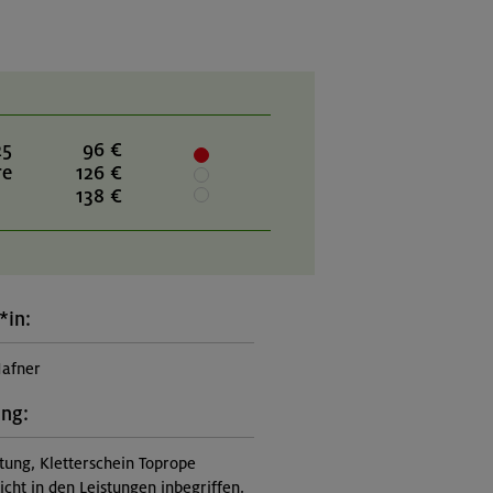
25
96 €
re
126 €
138 €
*in:
afner
ung:
itung, Kletterschein Toprope
nicht in den Leistungen inbegriffen,