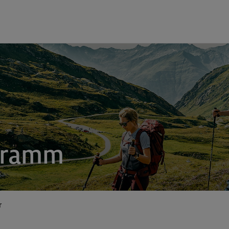
gramm
r