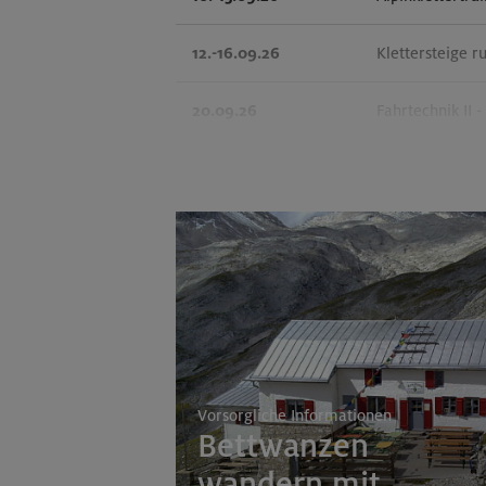
12.-16.09.26
Klettersteige r
20.09.26
Fahrtechnik II 
26.-30.09.26
Stiege und Stei
01.-04.10.26
Leichte Klette
Vorsorgliche Informationen
Bettwanzen
wandern mit