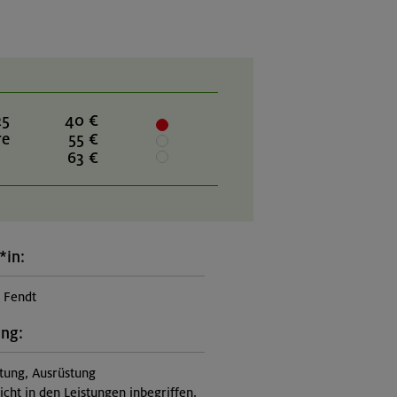
25
40 €
re
55 €
63 €
*in:
n Fendt
ung:
itung, Ausrüstung
nicht in den Leistungen inbegriffen,