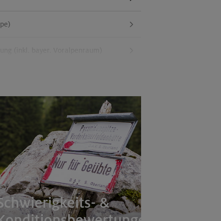
ppe)
g (inkl. bayer. Voralpenraum)
Schwierigkeits- &
Konditionsbewertungen