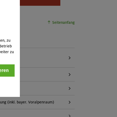
buchbar.
Seitenanfang
ten, zu
Betrieb
eiter zu
eren
g (inkl. bayer. Voralpenraum)