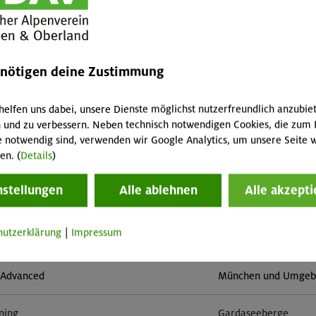
mehr 
enötigen deine Zustimmung
helfen uns dabei, unsere Dienste möglichst nutzerfreundlich anzubie
 und zu verbessern. Neben technisch notwendigen Cookies, die zum 
e notwendig sind, verwenden wir Google Analytics, um unsere Seite w
im Herzen von Montafon und Rätikon
Rätikon
en. (
Details
)
nstellungen
Alle ablehnen
Alle akzepti
- Advanced - Kompakt
München
hutzerklärung
|
Impressum
der Monzoni- und der Latemargruppe
Dolomiten
- Advanced
München und Umgebun
ining
Gardaseeberge