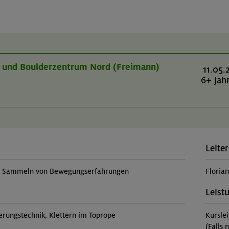
r- und Boulderzentrum Nord (Freimann)
11.05.
6+ Jah
Leiter
t, Sammeln von Bewegungserfahrungen
Floria
Leist
erungstechnik, Klettern im Toprope
Kursle
(Falls 