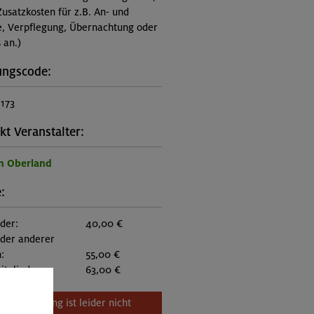
Zusatzkosten für z.B. An- und
e, Verpflegung, Übernachtung oder
 an.)
ungscode:
1173
kt Veranstalter:
n Oberland
:
eder:
40,00 €
eder anderer
:
55,00 €
itglieder:
63,00 €
Veranstaltung ist leider nicht