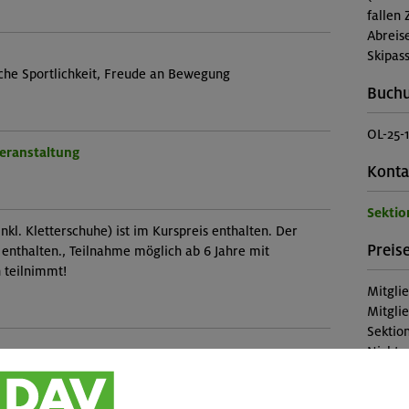
fallen 
Abreis
Skipass
iche Sportlichkeit, Freude an Bewegung
Buch
OL-25-
Veranstaltung
Konta
Sektio
nkl. Kletterschuhe) ist im Kurspreis enthalten. Der
Preise
s enthalten., Teilnahme möglich ab 6 Jahre mit
h teilnimmt!
Mitgli
Mitgli
Sektion
Nichtm
Diese 