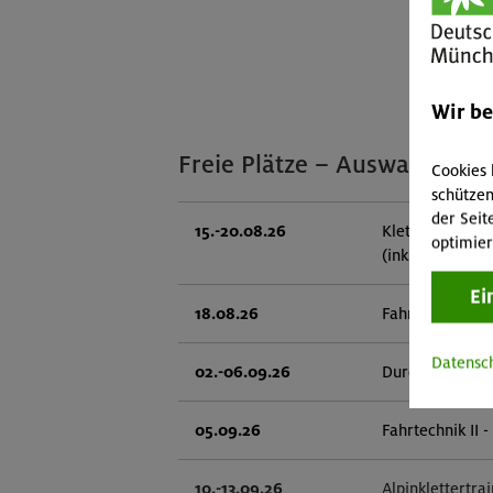
Wir b
Freie Plätze – Auswahl
Cookies 
schützen
der Seit
15.-20.08.26
Klettersteige 
optimier
(inkl. Ü)
Ei
18.08.26
Fahrtechnik II 
Datensc
02.-06.09.26
Durchquerung 
05.09.26
Fahrtechnik II 
10.-13.09.26
Alpinklettertra