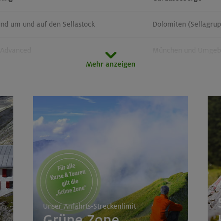
und um und auf den Sellastock
Dolomiten (Sellagru
- Advanced
München und Umgebun
Mehr anzeigen
ge in der Sächsischen Schweiz
Elbsandsteingebirge
rsteige rund um den Gardasee
Gardaseeberge
Unser Anfahrts-Streckenlimit
Grüne Zone