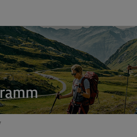
gramm
r