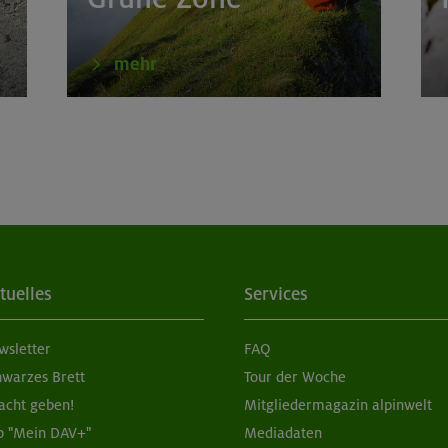
mehr
tuelles
Services
wsletter
FAQ
hwarzes Brett
Tour der Woche
acht geben!
Mitgliedermagazin alpinwelt
p "Mein DAV+"
Mediadaten