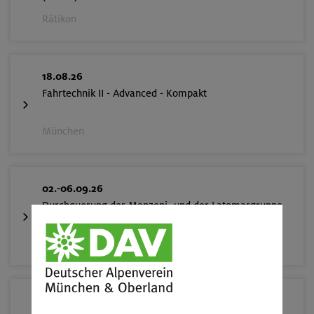
Rätikon
18.08.26
Fahrtechnik II - Advanced - Kompakt
München
02.-06.09.26
Durchquerung der Monzoni- und der Latemargruppe
Dolomiten
05.09.26