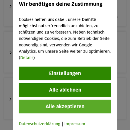
Fahrtechnik II - Advanced
Wir benötigen deine Zustimmung
München und Umgebung (inkl. bayer. Voralpenraum)
Cookies helfen uns dabei, unsere Dienste
möglichst nutzerfreundlich anzubieten, zu
schützen und zu verbessern. Neben technisch
notwendigen Cookies, die zum Betrieb der Seite
10.-13.09.26
notwendig sind, verwenden wir Google
Alpinklettertraining
Analytics, um unsere Seite weiter zu optimieren.
(
Details
)
Gardaseeberge
Einstellungen
12.-16.09.26
Alle ablehnen
Klettersteige rund um und auf den Sellastock
Alle akzeptieren
Dolomiten (Sellagruppe)
Datenschutzerklärung
|
Impressum