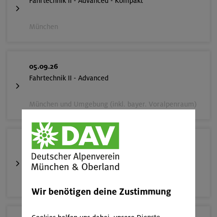
Fahrtechnik II - Advanced - Kompakt
München
05.09.26
Fahrtechnik II - Advanced
München und Umgebung (inkl. bayer. Voralpenraum)
10.-13.09.26
Alpinklettertraining
Gardaseeberge
Wir benötigen deine Zustimmung