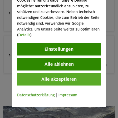
Cookies helfen uns dabei, unsere Dienste
12.-16.09.26
möglichst nutzerfreundlich anzubieten, zu
Klettersteige rund um und auf den Sellastock
schützen und zu verbessern. Neben technisch
notwendigen Cookies, die zum Betrieb der Seite
Dolomiten (Sellagruppe)
notwendig sind, verwenden wir Google
Analytics, um unsere Seite weiter zu optimieren.
(
Details
)
20.09.26
Einstellungen
Fahrtechnik II - Advanced
Alle ablehnen
München und Umgebung (inkl. bayer. Voralpenraum)
Alle akzeptieren
26.-30.09.26
Mehr anzeigen
Stiege und Steige in der Sächsischen Schweiz
Datenschutzerklärung
|
Impressum
Elbsandsteingebirge