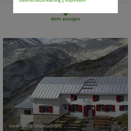
Datenschutzerklärung
|
Impressum
20.09.26
Mehr anzeigen
Fahrtechnik II - Advanced
München und Umgebung (inkl. bayer. Voralpenraum)
26.-30.09.26
Stiege und Steige in der Sächsischen Schweiz
Elbsandsteingebirge
01.-04.10.26
Leichte Klettersteige rund um den Gardasee
Vorsorgliche Informationen