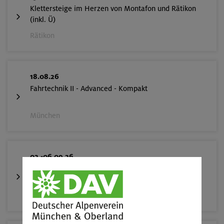
Klettersteige im Herzen von Montafon und Rätikon
(inkl. Ü)
Rätikon
18.08.26
Fahrtechnik II - Advanced - Kompakt
München
02.-06.09.26
Durchquerung der Monzoni- und der Latemargruppe
Dolomiten