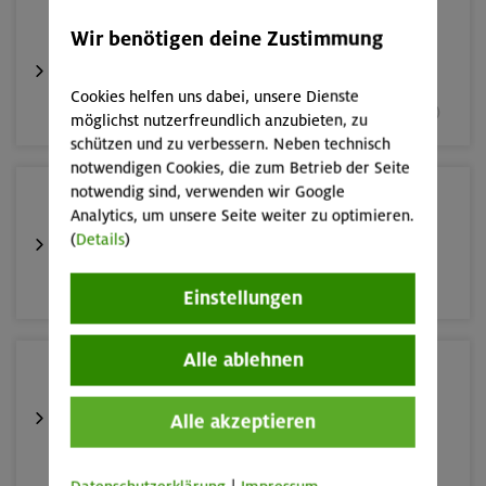
05.09.26
Wir benötigen deine Zustimmung
Fahrtechnik II - Advanced
Cookies helfen uns dabei, unsere Dienste
München und Umgebung (inkl. bayer. Voralpenraum)
möglichst nutzerfreundlich anzubieten, zu
schützen und zu verbessern. Neben technisch
notwendigen Cookies, die zum Betrieb der Seite
notwendig sind, verwenden wir Google
10.-13.09.26
Analytics, um unsere Seite weiter zu optimieren.
Alpinklettertraining
(
Details
)
Gardaseeberge
Einstellungen
Alle ablehnen
12.-16.09.26
Klettersteige rund um und auf den Sellastock
Alle akzeptieren
Dolomiten (Sellagruppe)