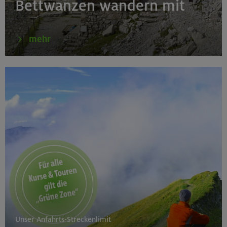
Bettwanzen wandern mit
Gardaseeberge
mehr
Unser Anfahrts-Streckenlimit