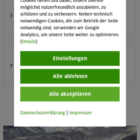
Cookies helfen uns dabei, unsere Dienste
10.-13.09.26
möglichst nutzerfreundlich anzubieten, zu
Alpinklettertraining
schützen und zu verbessern. Neben technisch
notwendigen Cookies, die zum Betrieb der Seite
Gardaseeberge
notwendig sind, verwenden wir Google
Analytics, um unsere Seite weiter zu optimieren.
(
Details
)
12.-16.09.26
Einstellungen
Klettersteige rund um und auf den Sellastock
Alle ablehnen
Dolomiten (Sellagruppe)
Alle akzeptieren
20.09.26
Mehr anzeigen
Fahrtechnik II - Advanced
Datenschutzerklärung
|
Impressum
München und Umgebung (inkl. bayer. Voralpenraum)