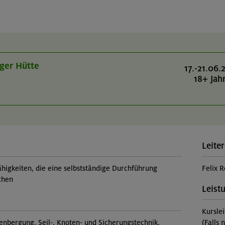
ger Hütte
17.-21.06.
18+ Jah
Leiter
higkeiten, die eine selbstständige Durchführung
Felix R
chen
Leist
Kursle
tenbergung, Seil-, Knoten- und Sicherungstechnik,
(Falls 