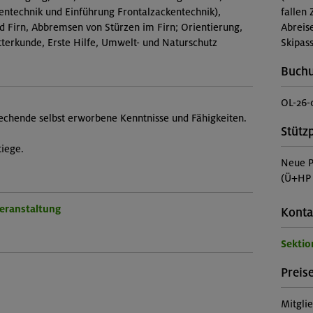
entechnik und Einführung Frontalzackentechnik),
fallen 
nd Firn, Abbremsen von Stürzen im Firn; Orientierung,
Abreis
terkunde, Erste Hilfe, Umwelt- und Naturschutz
Skipass
Buch
OL-26-
echende selbst erworbene Kenntnisse und Fähigkeiten.
Stütz
tiege.
Neue P
(Ü+HP 
Veranstaltung
Konta
Sektio
Preise
Mitgli