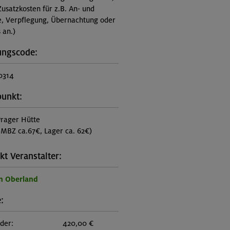
Zusatzkosten für z.B. An- und
e, Verpflegung, Übernachtung oder
 an.)
ungscode:
0314
punkt:
rager Hütte
MBZ ca.67€, Lager ca. 62€)
kt Veranstalter:
n Oberland
:
eder:
420,00 €