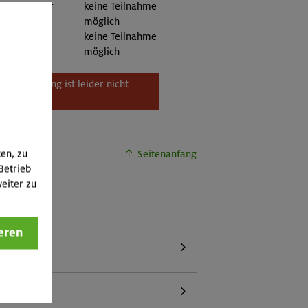
eder anderer
keine Teilnahme
:
möglich
itglieder:
keine Teilnahme
möglich
Veranstaltung ist leider nicht
buchbar.
ten, zu
Seitenanfang
Betrieb
eiter zu
eren