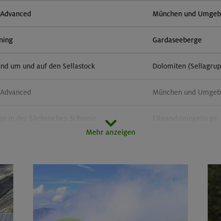
- Advanced
München und Umgebun
ining
Gardaseeberge
und um und auf den Sellastock
Dolomiten (Sellagru
- Advanced
München und Umgebun
ge in der Sächsischen Schweiz
Elbsandsteingebirge
Mehr anzeigen
rsteige rund um den Gardasee
Gardaseeberge