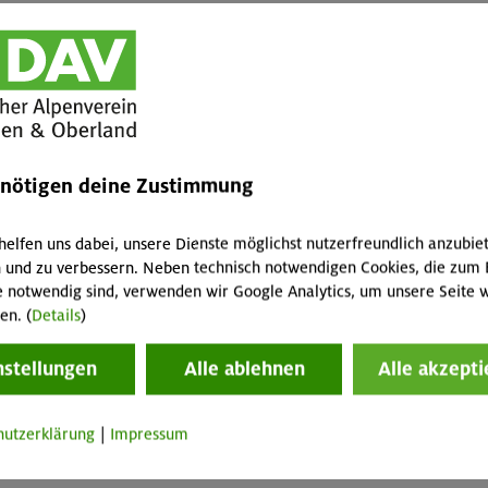
Mitgli
Sektion
Nichtm
Diese 
mehr 
enötigen deine Zustimmung
helfen uns dabei, unsere Dienste möglichst nutzerfreundlich anzubie
 und zu verbessern. Neben technisch notwendigen Cookies, die zum 
e notwendig sind, verwenden wir Google Analytics, um unsere Seite w
en. (
Details
)
nstellungen
Alle ablehnen
Alle akzepti
im Herzen von Montafon und Rätikon
Rätikon
hutzerklärung
|
Impressum
- Advanced - Kompakt
München