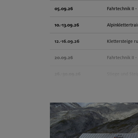
05.09.26
Fahrtechnik II 
10.-13.09.26
Alpinklettertra
12.-16.09.26
Klettersteige r
20.09.26
Fahrtechnik II 
26.-30.09.26
Stiege und Stei
01.-04.10.26
Leichte Klette