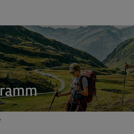
gramm
r