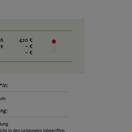
26
420 €
re
– €
– €
*in:
oth
ung:
itung
nicht in den Leistungen inbegriffen,