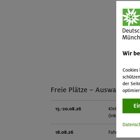
Wir b
Cookies 
schützen
der Seit
Freie Plätze – Auswahl
optimier
Ei
15.-20.08.26
Klettersteige 
(inkl. Ü)
Datensc
18.08.26
Fahrtechnik II 