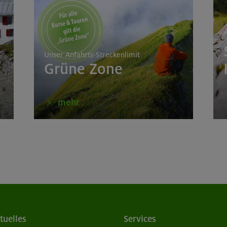
Unser Anfahrts-Streckenlimit
Grüne Zone
mehr
tuelles
Services