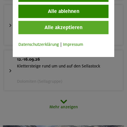
Alle ablehnen
10.-13.09.26
Alpinklettertraining
Alle akzeptieren
Gardaseeberge
Datenschutzerklärung
|
Impressum
12.-16.09.26
Klettersteige rund um und auf den Sellastock
Dolomiten (Sellagruppe)
20.09.26
Mehr anzeigen
Fahrtechnik II - Advanced
München und Umgebung (inkl. bayer. Voralpenraum)