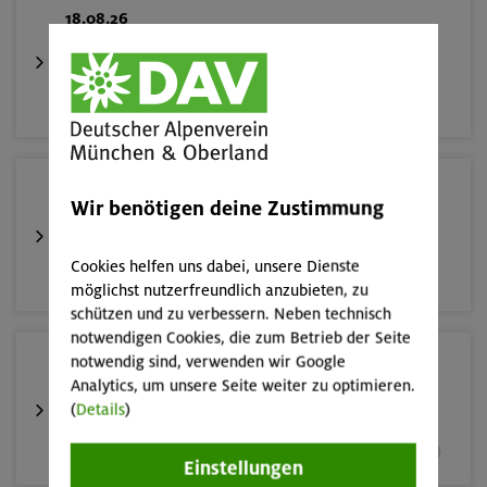
18.08.26
Fahrtechnik II - Advanced - Kompakt
München
02.-06.09.26
Wir benötigen deine Zustimmung
Durchquerung der Monzoni- und der Latemargruppe
Cookies helfen uns dabei, unsere Dienste
Dolomiten
möglichst nutzerfreundlich anzubieten, zu
schützen und zu verbessern. Neben technisch
notwendigen Cookies, die zum Betrieb der Seite
notwendig sind, verwenden wir Google
05.09.26
Analytics, um unsere Seite weiter zu optimieren.
Fahrtechnik II - Advanced
(
Details
)
München und Umgebung (inkl. bayer. Voralpenraum)
Einstellungen