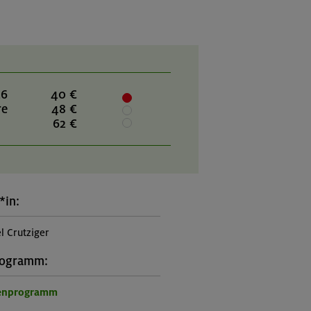
26
40 €
re
48 €
62 €
*in:
l Crutziger
rogramm:
ienprogramm