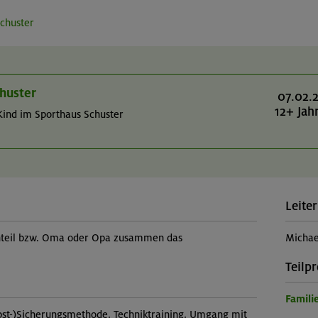
Schuster
chuster
07.02.
12+ Jah
Kind im Sporthaus Schuster
Leiter
rnteil bzw. Oma oder Opa zusammen das
Michae
Teilp
Famil
bst-)Sicherungsmethode, Techniktraining, Umgang mit