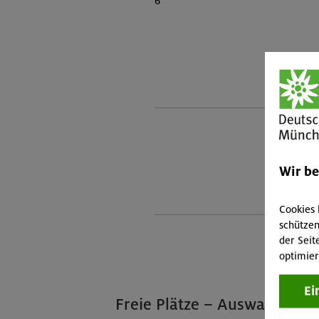
6
Wir b
Cookies 
schützen
der Seit
optimier
Ei
Freie Plätze – Auswahl