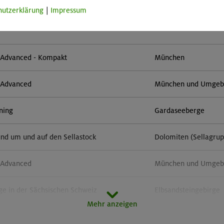
hutzerklärung
|
Impressum
im Herzen von Montafon und Rätikon
Rätikon
- Advanced - Kompakt
München
- Advanced
München und Umgebun
ining
Gardaseeberge
und um und auf den Sellastock
Dolomiten (Sellagru
- Advanced
München und Umgebun
ge in der Sächsischen Schweiz
Elbsandsteingebirge
Mehr anzeigen
rsteige rund um den Gardasee
Gardaseeberge