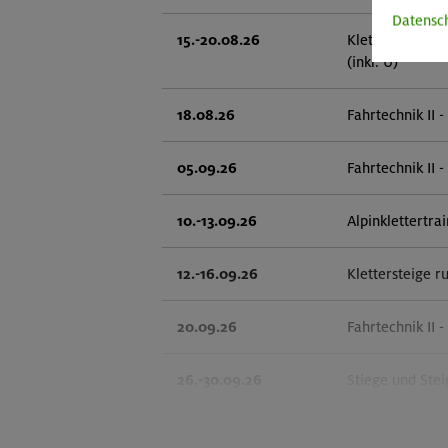
Datensc
15.-20.08.26
Klettersteige 
(inkl. Ü)
18.08.26
Fahrtechnik II 
05.09.26
Fahrtechnik II 
10.-13.09.26
Alpinklettertra
12.-16.09.26
Klettersteige r
20.09.26
Fahrtechnik II 
26.-30.09.26
Stiege und Stei
01.-04.10.26
Leichte Klette