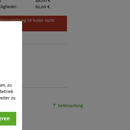
:
48,00 €
itglieder:
62,00 €
Veranstaltung ist leider nicht
buchbar.
ten, zu
Betrieb
eiter zu
Seitenanfang
eren