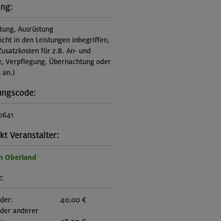
ung:
itung, Ausrüstung
nicht in den Leistungen inbegriffen,
Zusatzkosten für z.B. An- und
e, Verpflegung, Übernachtung oder
 an.)
ungscode:
0641
kt Veranstalter:
n Oberland
:
eder:
40,00 €
eder anderer