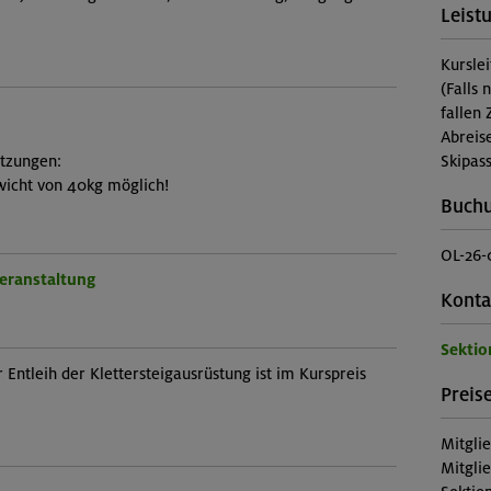
Leist
Kursle
(Falls 
fallen 
Abreis
etzungen:
Skipass
icht von 40kg möglich!
Buch
OL-26-
Veranstaltung
Konta
Sektio
 Entleih der Klettersteigausrüstung ist im Kurspreis
Preise
Mitgli
Mitgli