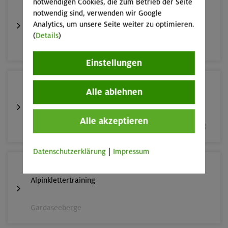
notwendigen Cookies, die zum Betrieb der Seite
02.-06.09.26
notwendig sind, verwenden wir Google
Durchquerung der Monzoni- und der Latemargruppe
Analytics, um unsere Seite weiter zu optimieren.
(
Details
)
Dolomiten
Einstellungen
05.09.26
Alle ablehnen
Fahrtechnik II - Advanced
Alle akzeptieren
München und Umgebung (inkl. bayer. Voralpenraum)
Datenschutzerklärung
|
Impressum
10.-13.09.26
Alpinklettertraining
Gardaseeberge