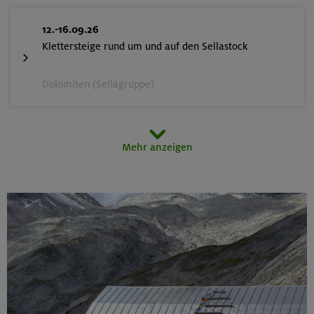
12.-16.09.26
Klettersteige rund um und auf den Sellastock
Dolomiten (Sellagruppe)
20.09.26
Mehr anzeigen
Fahrtechnik II - Advanced
München und Umgebung (inkl. bayer. Voralpenraum)
26.-30.09.26
Stiege und Steige in der Sächsischen Schweiz
Elbsandsteingebirge