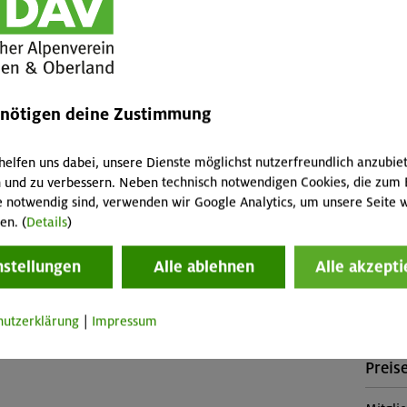
ie Entstehung von Höhenangst, ihre Auswirkungen und
(Falls 
den Griff zu bekommen.
fallen 
Abreis
Skipass
enötigen deine Zustimmung
Buch
tiege.
etzungen:
MUC-2
helfen uns dabei, unsere Dienste möglichst nutzerfreundlich anzubie
 persönliches Interesse
 und zu verbessern. Neben technisch notwendigen Cookies, die zum 
Stütz
e notwendig sind, verwenden wir Google Analytics, um unsere Seite w
en. (
Details
)
Servic
Veranstaltung
Voralp
nstellungen
Alle ablehnen
Alle akzepti
Konta
hutzerklärung
|
Impressum
:00 Uhr in der Servicestelle. Zweiter Tag: ganztägig
Sekti
Preise