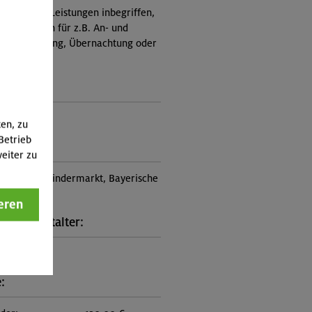
nicht in den Leistungen inbegriffen,
Zusatzkosten für z.B. An- und
e, Verpflegung, Übernachtung oder
 an.)
ungscode:
5-0483
ten, zu
Betrieb
punkt:
eiter zu
estelle am Rindermarkt, Bayerische
en
eren
kt Veranstalter:
on München
: