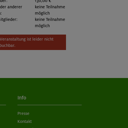
eder:
130,00 €
eder anderer
keine Teilnahme
:
möglich
itglieder:
keine Teilnahme
möglich
Veranstaltung ist leider nicht
buchbar.
Info
Presse
Kontakt