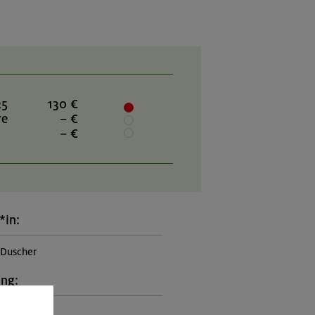
25
130 €
re
– €
– €
*in:
 Duscher
ung:
itung