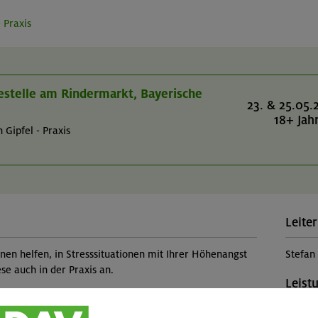
 Praxis
cestelle am Rindermarkt, Bayerische
23. & 25.05.
18+ Jah
Gipfel - Praxis
Leiter
nen helfen, in Stresssituationen mit Ihrer Höhenangst
Stefan
e auch in der Praxis an.
Leist
Kursle