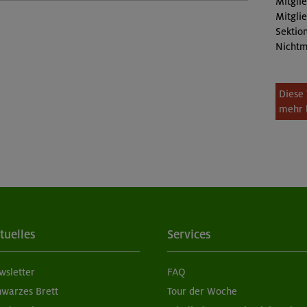
Mitgli
Mitgli
Sektion
Nichtm
Diese 
mehr 
tuelles
Services
wsletter
FAQ
hwarzes Brett
Tour der Woche