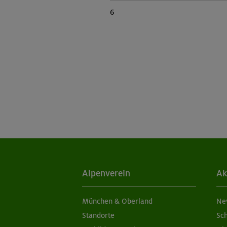
6
Alpenverein
Ak
München & Oberland
Ne
Standorte
Sc