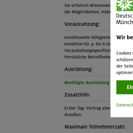
Sie erfahren Wissenswertes über d
die Möglichkeiten, Höhenangst in 
Voraussetzung:
Wir b
Konditionelle Fähigkeiten:
Kondition für 4- bis 6-stündige Aufs
Veranstaltungsspezifische Vorauss
Cookies 
Persönliche Betroffenheit und/oder
schützen
der Seit
Ausrüstung:
optimier
Benötigte Ausrüstung für diese 
Ei
Zusatzinfo:
Datensc
Erster Tag: Vortrag abends 18:00-20
draußen.
Maximale Teilnehmerzahl: