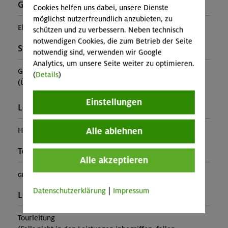
Gebirgsgruppe:
Cookies helfen uns dabei, unsere Dienste
möglichst nutzerfreundlich anzubieten, zu
Elbsandsteingebirge
schützen und zu verbessern. Neben technisch
notwendigen Cookies, die zum Betrieb der Seite
Stützpunkt:
notwendig sind, verwenden wir Google
Analytics, um unsere Seite weiter zu optimieren.
Gasthof Schrammsteinbaude
(
Details
)
(ÜF im DZ ca. 46€)
Einstellungen
Leiter*in:
Alle ablehnen
Helmut Herberg
Teilprogramm:
Alle akzeptieren
(
Genuss Plus
)
Datenschutzerklärung
|
Impressum
Leistung:
Tourleitung