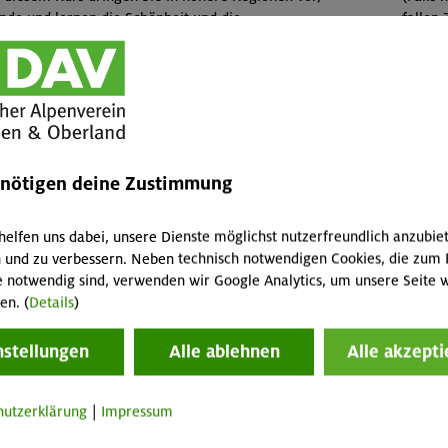
nde und lernen die Schönheit und die
fallen 
ennen.
Abreis
m Gelände, elementare Klettertechniken, Begehen von
Skipass
msen von Stürzen im Firn, Orientierung,
Buch
tterkunde, behelfsmäßige Bergrettung, Umwelt- und
OL-26-
enötigen deine Zustimmung
Stütz
Franz-
helfen uns dabei, unsere Dienste möglichst nutzerfreundlich anzubie
(Ü+HP 
 und zu verbessern. Neben technisch notwendigen Cookies, die zum 
e notwendig sind, verwenden wir Google Analytics, um unsere Seite w
tiege.
en. (
Details
)
Konta
nstellungen
Alle ablehnen
Alle akzepti
Sektio
Veranstaltung
Preise
hutzerklärung
|
Impressum
Mitgli