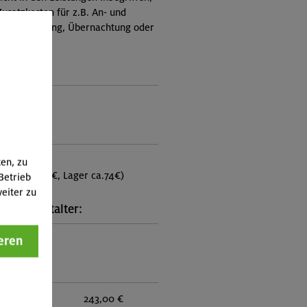
Zusatzkosten für z.B. An- und
e, Verpflegung, Übernachtung oder
 an.)
ungscode:
0378
punkt:
Senn-Hütte
ten, zu
MBZ ca. 84€, Lager ca.74€)
Betrieb
eiter zu
kt Veranstalter:
eren
n Oberland
:
eder:
243,00 €