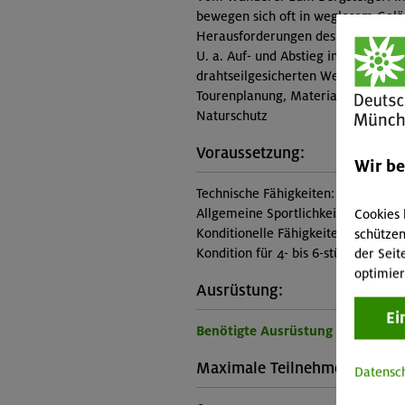
bewegen sich oft in weglosem Gelä
Herausforderungen des Gebirges k
U. a. Auf- und Abstieg in weglose
drahtseilgesicherten Wegen, Abbre
Tourenplanung, Materialkunde, We
Naturschutz
Voraussetzung:
Wir b
Technische Fähigkeiten:
Cookies 
Allgemeine Sportlichkeit.
schützen
Konditionelle Fähigkeiten:
der Seit
Kondition für 4- bis 6-stündige Aufs
optimier
Ausrüstung:
Ei
Benötigte Ausrüstung für diese 
Maximale Teilnehmerzahl:
Datensc