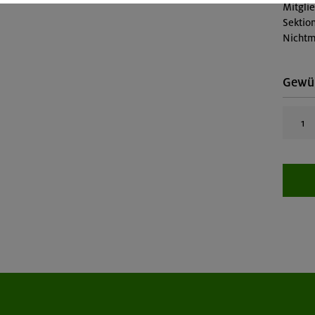
Mitgli
Sektion
Nichtm
Gewün