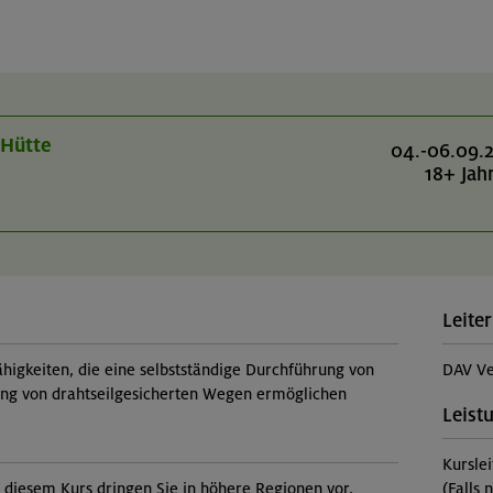
-Hütte
04.-06.09.
18+ Jah
Leiter
higkeiten, die eine selbstständige Durchführung von
DAV Ve
ng von drahtseilgesicherten Wegen ermöglichen
Leist
Kursle
diesem Kurs dringen Sie in höhere Regionen vor,
(Falls 