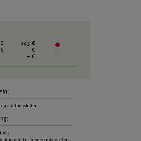
26
243 €
re
– €
– €
*in:
ranstaltungsleiter
ung:
itung
nicht in den Leistungen inbegriffen,