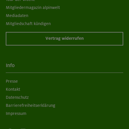
42 €
Preis für Mitglieder
Mitgliedermagazin alpinwelt
Mediadaten
– €
Preis für Mitglieder
Mitgliedschaft kündigen
anderer Sektionen
– €
Nichtmitglieder
Vertrag widerrufen
Werktagstour: Wildkräuterwanderung
Spitzingsee
Info
Bayerische Voralpen (Schlierseer Berge)
Technik:
,
Presse
Kondition:
,
Kontakt
MUC-26-0521
Datenschutz
Barrierefreiheitserklärung
Impressum
12.06.26
Datum
18+ Jahre
Alter