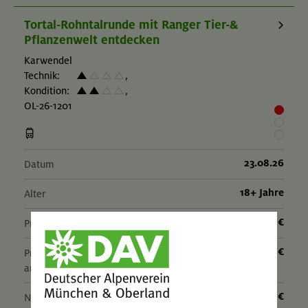
Tortal-Rohntalrunde mit Ranger Tier-&
Pflanzenwelt entdecken
Karwendel
Technik:
,
Kondition:
,
OL-26-1201
23.08.26
Datum
18+ Jahre
Alter
32 €
Preis für Mitglieder
– €
Preis für Mitglieder
anderer Sektionen
– €
Nichtmitglieder