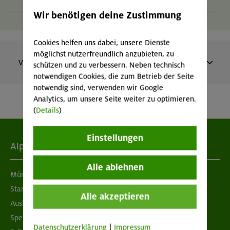
Wir benötigen deine Zustimmung
Cookies helfen uns dabei, unsere Dienste
möglichst nutzerfreundlich anzubieten, zu
Vergangene Veranstaltungen
schützen und zu verbessern. Neben technisch
notwendigen Cookies, die zum Betrieb der Seite
Wildkräuterwanderung vom Spitzingsee zur
notwendig sind, verwenden wir Google
Schönfeldhütte
Analytics, um unsere Seite weiter zu optimieren.
(
Details
)
Bayerische Voralpen (Schlierseer Berge)
Technik:
,
Kondition:
,
Einstellungen
Alpenverein
MUC-26-1091
Alle ablehnen
München & Oberland
Standorte
01.08.26
Datum
Alle akzeptieren
Ausbildung & Jobs
18+ Jahre
Alter
Spenden
Datenschutzerklärung
|
Impressum