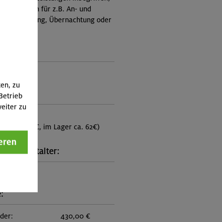
Zusatzkosten für z.B. An- und
e, Verpflegung, Übernachtung oder
 an.)
ungscode:
0114
ten, zu
punkt:
Betrieb
eiter zu
lderhütte
im MBZ 72€, im Lager ca. 62€)
eren
kt Veranstalter:
n Oberland
:
eder:
430,00 €