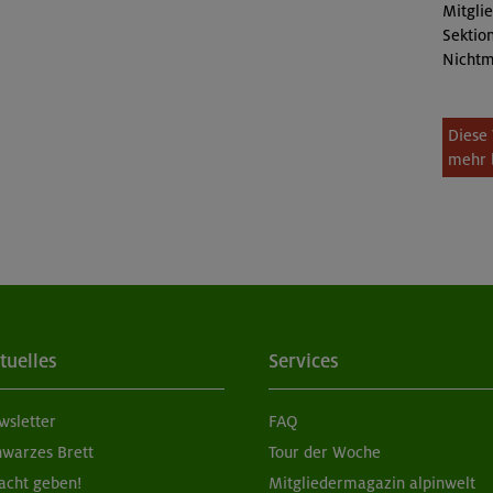
Mitgli
Sektion
Nichtm
Diese 
mehr 
tuelles
Services
wsletter
FAQ
hwarzes Brett
Tour der Woche
acht geben!
Mitgliedermagazin alpinwelt