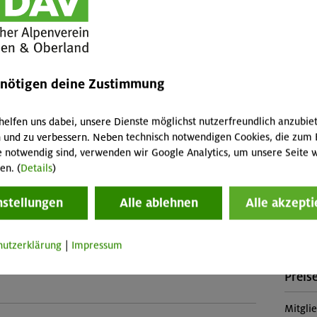
rundkurse, Begehen von kombinierten Flanken und
fallen 
eg, Sicherungstechnik im steilen Fels, Eis und Firn,
Abreis
ertiefung Frontalzackentechnik, Routentaktik, Abseilen,
Skipass
ge Bergrettung; Orientierung, Tourenplanung,
Buch
 Hilfe, Umwelt- und Naturschutz
enötigen deine Zustimmung
OL-25-
helfen uns dabei, unsere Dienste möglichst nutzerfreundlich anzubie
Stütz
 und zu verbessern. Neben technisch notwendigen Cookies, die zum 
dkurs Hochtouren oder entsprechende selbst erworbene
e notwendig sind, verwenden wir Google Analytics, um unsere Seite w
Oberwa
en. (
Details
)
(Ü+HP 
nstellungen
Alle ablehnen
Alle akzepti
Konta
hutzerklärung
|
Impressum
Sektio
Veranstaltung
Preise
Mitgli