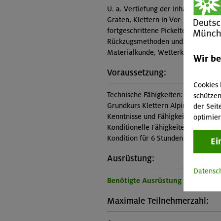
U. a. Vertiefung der Inhalte der G
Graten, Klettern in Vor- und Nachsti
fortgeschrittene Pickeltechniken, V
Rückzugsmethoden und behelfsmäßi
Materialkunde, Wetterkunde, Erste
Wir b
Voraussetzung:
Cookies 
Technische Fähigkeiten:
schützen
Grundkurs Klettern Alpin und Grun
der Seit
Kenntnisse und Fähigkeiten
optimier
Konditionelle Fähigkeiten:
Kondition für 6 Stunden Aufstieg
Ei
Ausrüstung:
Datensc
Benötigte Ausrüstung für diese 
Maximale Teilnehmerzahl: