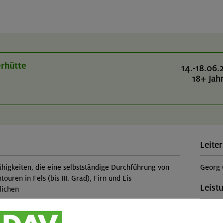
rhütte
14.-18.06.
18+ Jah
Leiter
higkeiten, die eine selbstständige Durchführung von
Georg 
uren in Fels (bis III. Grad), Firn und Eis
Leist
lichen
Kursle
(Falls 