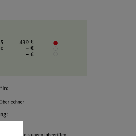
25
430 €
re
– €
– €
*in:
Oberlechner
ung:
itung
nicht in den Leistungen inbegriffen,