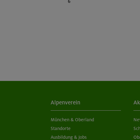
6
Alpenverein
Ak
München & Oberland
Ne
Standorte
Sc
Ausbildung & Jobs
Ob