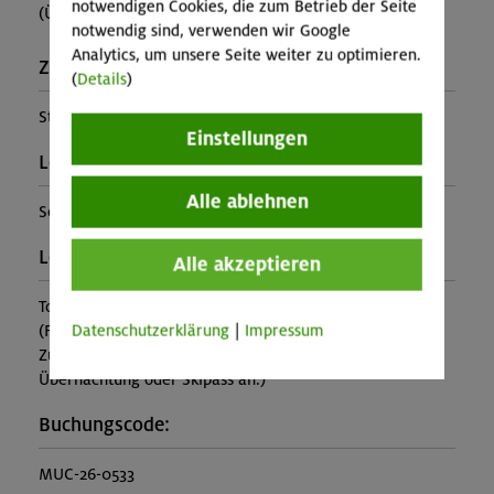
notwendigen Cookies, die zum Betrieb der Seite
(Ü+HP MBZ ca. 84€, Lager ca.74€)
notwendig sind, verwenden wir Google
Analytics, um unsere Seite weiter zu optimieren.
Zusatzinfo:
(
Details
)
Start mittags
Einstellungen
Leiter*in:
Alle ablehnen
Sepp Scheichenzuber
Leistung:
Alle akzeptieren
Tourleitung
Datenschutzerklärung
|
Impressum
(Falls nicht in den Leistungen inbegriffen, fallen
Zusatzkosten für z.B. An- und Abreise, Verpflegung,
Übernachtung oder Skipass an.)
Buchungscode:
MUC-26-0533