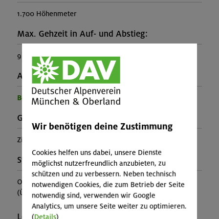
1.700 Höhenmeter
Max. Gehzeit in Auf- und Abstieg:
9 Stunden
Ausrüstung:
Benötigte Ausrüstung für diese Veranstaltung
Gebirgsgruppe:
Wir benötigen deine Zustimmung
Zillertaler Alpen
Cookies helfen uns dabei, unsere Dienste
Stützpunkt:
möglichst nutzerfreundlich anzubieten, zu
schützen und zu verbessern. Neben technisch
Olpererhütte
notwendigen Cookies, die zum Betrieb der Seite
(Ü+HP MBZ ca.70€, Lager ca. 60€)
notwendig sind, verwenden wir Google
Analytics, um unsere Seite weiter zu optimieren.
Leiter*in:
(
Details
)