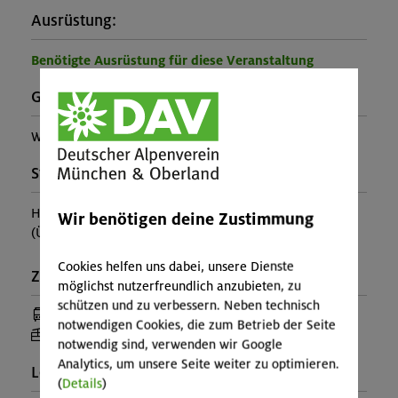
Ausrüstung:
Benötigte Ausrüstung für diese Veranstaltung
Gebirgsgruppe:
Wettersteingebirge
Stützpunkt:
Höllentalangerhütte
Wir benötigen deine Zustimmung
(Ü+HP MBZ ca. 67€, Lager ca. 57€)
Cookies helfen uns dabei, unsere Dienste
Zusatzinfo:
möglichst nutzerfreundlich anzubieten, zu
schützen und zu verbessern. Neben technisch
(Anreise mit Bus oder Bahn)
notwendigen Cookies, die zum Betrieb der Seite
(Anreise mit Seilbahn)
notwendig sind, verwenden wir Google
Analytics, um unsere Seite weiter zu optimieren.
Leiter*in:
(
Details
)