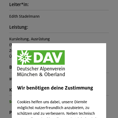
Leiter*in:
Edith Stadelmann
Leistung:
Kursleitung, Ausrüstung
(Falls nicht in den Leistungen inbegriffen, fallen
Zusatzkosten für z.B. An- und Abreise, Verpflegung,
Übernachtung oder Skipass an.)
Buchungscode:
MUC-25-0740
Wir benötigen deine Zustimmung
Kontakt Veranstalter:
Sektion München
Cookies helfen uns dabei, unsere Dienste
möglichst nutzerfreundlich anzubieten, zu
Preise:
schützen und zu verbessern. Neben technisch