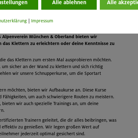
nstellungen
Alle ablehnen
Alle akzepti
mehr 
hutzerklärung
|
Impressum
chen, um in diese aufregende Sportart einzusteigen
ls Alpenverein München & Oberland bieten wir
n das Klettern zu erleichtern oder deine Kenntnisse zu
 die das Klettern zum ersten Mal ausprobieren möchten.
 um sicher an der Wand zu klettern und sich richtig
fehlen wir unsere Schnupperkurse, um die Sportart
sern möchten, bieten wir Aufbaukurse an. Diese Kurse
d Fähigkeiten, um auch schwierigere Routen zu meistern.
 bieten wir auch spezielle Trainings an, um deine
rn.
ifizierten Trainern geleitet, die dir alles beibringen, was
d effektiv zu genießen. Wir legen großen Wert auf
eilnehmer jederzeit optimal gesichert sind.