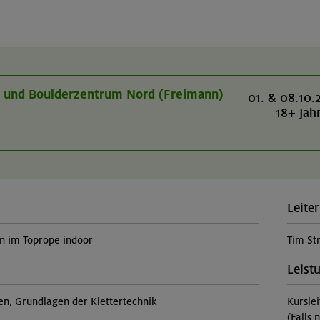
r- und Boulderzentrum Nord (Freimann)
01. & 08.10.
18+ Jah
Leiter
rn im Toprope indoor
Tim St
Leist
sen, Grundlagen der Klettertechnik
Kursle
(Falls 