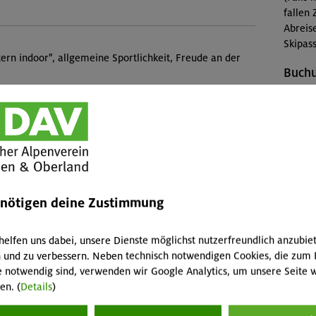
fallen 
Abreis
Skipass
ern indoor", allgemeine Sportlichkeit, Freude an der
Buch
MUC-2
Konta
Veranstaltung
Sekti
Preise
Nord (Freimann)
enötigen deine Zustimmung
Mitgli
helfen uns dabei, unsere Dienste möglichst nutzerfreundlich anzubie
Mitgli
ng sind nicht im Kurspreis enthalten. Die Ausrüstung
 und zu verbessern. Neben technisch notwendigen Cookies, die zum 
Sektion
e notwendig sind, verwenden wir Google Analytics, um unsere Seite w
Nichtm
en. (
Details
)
Diese 