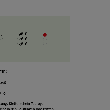
25
96 €
re
126 €
138 €
*in:
rauß
ung:
itung, Kletterschein Toprope
nicht in den Leistungen inbegriffen,