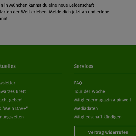
en in München kannst du eine neue Leidenschaft
arten der Welt erleben. Melde dich jetzt an und erlebe
ann!
tuelles
Services
wsletter
FAQ
hwarzes Brett
Tour der Woche
acht geben!
Mitgliedermagazin alpinwelt
p "Mein DAV+"
Mediadaten
fnungszeiten
Mitgliedschaft kündigen
Vertrag widerrufen