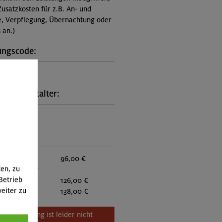
Zusatzkosten für z.B. An- und
e, Verpflegung, Übernachtung oder
 an.)
ungscode:
5-0920
kt Veranstalter:
on München
:
eder:
96,00 €
ten, zu
eder anderer
Betrieb
:
126,00 €
eiter zu
itglieder:
138,00 €
Veranstaltung ist leider nicht