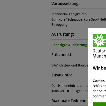
Voraussetzung:
Technische Fähigkeiten:
Ggf. Kurs "Schnupperkurs Sportklett
Bewegung
Ausrüstung:
Benötigte Ausrüstung für diese 
Stützpunkt:
DAV Kletter- und Boulderzentrum 
Wir b
Zusatzinfo:
Cookies 
Der Halleneintritt und die Ausrüstu
schützen
kann vor Ort ausgeliehen werden.
der Seit
optimier
Maximale Teilnehmerzahl: