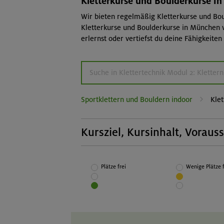
Kletterkurse und Boulderkurse i
Wir bieten regelmäßig Kletterkurse und Bou
Kletterkurse und Boulderkurse in München w
erlernst oder vertiefst du deine Fähigkeite
Sportklettern und Bouldern indoor
Kle
Kursziel, Kursinhalt, Voraus
Kursziel:
Verbesserung des persönlichen
Plätze frei
Wenige Plätze f
Kletterkönnens