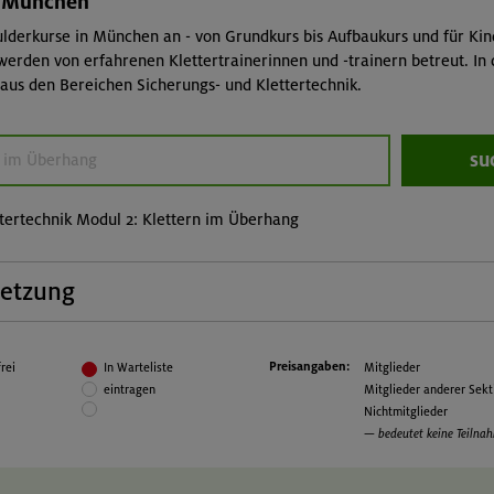
n München
lderkurse in München an - von Grundkurs bis Aufbaukurs und für Kin
erden von erfahrenen Klettertrainerinnen und -trainern betreut. In
n aus den Bereichen Sicherungs- und Klettertechnik.
su
ttertechnik Modul 2: Klettern im Überhang
setzung
Kursinhalt:
Vora
Bogenstellung, Eindrehen, Einpendeln,
Techn
Preisangaben:
rei
In Warteliste
Mitglieder
dynamisches Klettern, Anwendung in
Grun
eintragen
Mitglieder anderer Sek
Kletterrouten
selbs
Nichtmitglieder
SG V-
— bedeutet keine Teilna
des 