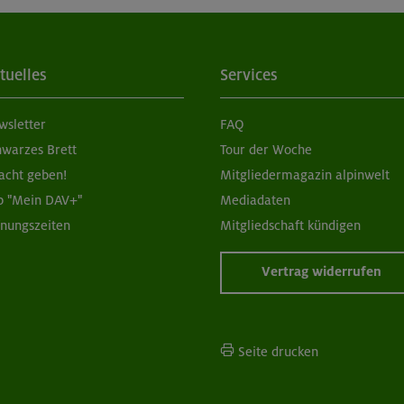
und Boulderzentrum Süd (Thalkirchen)
04. & 11.0
18+ J
berhang
tuelles
Services
 und Boulderzentrum Nord (Freimann)
26.11. & 03.
wsletter
FAQ
18+ J
berhang
hwarzes Brett
Tour der Woche
acht geben!
Mitgliedermagazin alpinwelt
 und Boulderzentrum Nord (Freimann)
p "Mein DAV+"
Mediadaten
26.11. & 03.
18+ J
fnungszeiten
Mitgliedschaft kündigen
berhang
Vertrag widerrufen
 und Boulderzentrum Nord (Freimann)
06. & 13.1
18+ J
berhang
Seite drucken
 und Boulderzentrum Nord (Freimann)
06. & 13.1