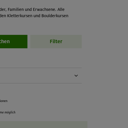
der, Familien und Erwachsene. Alle
 den Kletterkursen und Boulderkursen
chen
Filter
ussetzung:
ische Fähigkeiten:
d- und Aufbaukurs Klettern indoor oder
tionen
t erworbene Kenntnisse und Fähigkeiten,
VI im Toprope, Beherrschen der Inhalte
hme möglich
Moduls 1