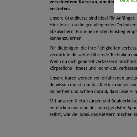
Datensc
verschiedene Kurse an, um den Einstieg i
vertiefen.
Di, Do 17:15-20:15 | DAV Klett
Unsere Grundkurse sind ideal für Anfänger,
Technikmodul 2 indoor: Klettern im Ü
Hier lernst du die grundlegenden Techniken,
MUC-26-0863
abzusichern. Für einen ersten Einstieg emp
kennenzulernen.
Mi 18:45-21:45 | DAV Kletter-
Für diejenigen, die ihre Fähigkeiten verbes
Technikmodul 2 indoor: Klettern im Ü
vermitteln dir weiterführende Techniken un
MUC-26-0875
Wenn du dich generell verbessern möchtest,
körperliche Fitness und Technik zu verbesse
Mi 18:45-21:45 | DAV Kletter-
Unsere Kurse werden von erfahrenen und zert
du wissen musst, um das Klettern sicher un
Technikmodul 2 indoor: Klettern im Ü
Sicherheit und achten darauf, dass unsere T
MUC-26-0875
Mit unseren Kletterkursen und Boulderkurs
entdecken und eine der aufregendsten Sport
So 18:30-21:30 | DAV Kletter- 
selbst, wie viel Spaß das Klettern machen k
Technikmodul 2 indoor: Klettern im Ü
OL-26-0728