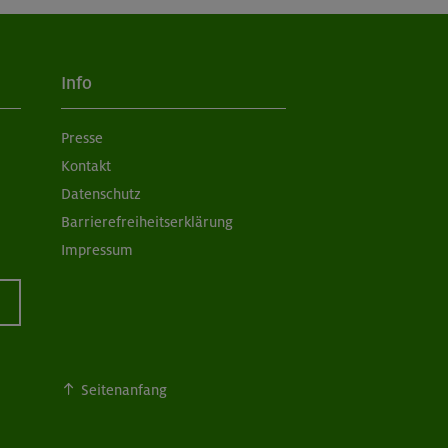
1.26
102 €
ahre
126 €
138 €
Info
12.25
102 €
Presse
ahre
126 €
138 €
Kontakt
Datenschutz
Barrierefreiheitserklärung
12.25
102 €
ahre
126 €
Impressum
138 €
0.25
102 €
ahre
126 €
138 €
Seitenanfang
0.25
102 €