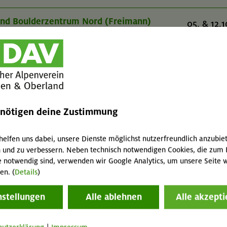
 und Boulderzentrum Nord (Freimann)
05. & 12.1
18+ J
berhang
 und Boulderzentrum Nord (Freimann)
05. & 12.1
18+ J
berhang
enötigen deine Zustimmung
helfen uns dabei, unsere Dienste möglichst nutzerfreundlich anzubie
 und zu verbessern. Neben technisch notwendigen Cookies, die zum 
e notwendig sind, verwenden wir Google Analytics, um unsere Seite w
gen
en. (
Details
)
er- und Boulderzentrum Süd (Thalkirchen)
07. & 09.0
nstellungen
Alle ablehnen
Alle akzepti
18+ J
chen, um in diese aufregende Sportart einzusteigen
berhang
ls Alpenverein München & Oberland bieten wir