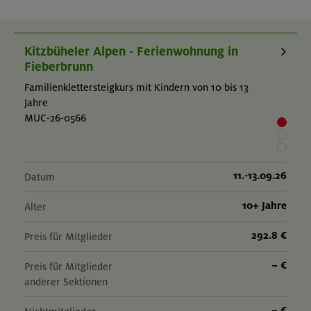
Grundkenntnisse im Begehen von Klettersteigen erforderlich,
z.B. im Rahmen eines "Klettersteigkurses" oder von
entsprechenden selbst erworbenen Kenntnissen. Kurs ist nicht
Kitzbüheler Alpen - Ferienwohnung in
für Anfänger geeignet!
Fieberbrunn
Familienklettersteigkurs mit Kindern von 10 bis 13
Jahre
MUC-26-0566
11.-13.09.26
Datum
10+ Jahre
Alter
292.8 €
Preis für Mitglieder
– €
Preis für Mitglieder
anderer Sektionen
– €