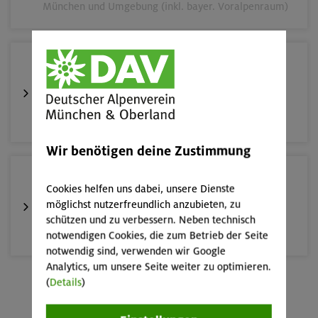
München und Umgebung (inkl. bayer. Voralpenraum)
– €
Preis für Mitglieder
anderer Sektionen
06.09.26
– €
Nichtmitglieder
#hikeuppickup Müllsammelaktion "Spitzingsee,
Roßkopf 1580m"
Kitzbüheler Alpen - Ferienwohnung in
Bayrische Voralpen (Spitzing)
Fieberbrunn
Familienklettersteigkurs mit Kindern von 10 bis 13
Wir benötigen deine Zustimmung
Jahre
10.-13.09.26
MUC-26-0561
Cookies helfen uns dabei, unsere Dienste
Alpinklettertraining
möglichst nutzerfreundlich anzubieten, zu
schützen und zu verbessern. Neben technisch
Gardaseeberge
notwendigen Cookies, die zum Betrieb der Seite
10.-12.07.26
Datum
notwendig sind, verwenden wir Google
Analytics, um unsere Seite weiter zu optimieren.
10+ Jahre
Alter
(
Details
)
12.-16.09.26
Mehr anzeigen
292.8 €
Preis für Mitglieder
Klettersteige rund um und auf den Sellastock