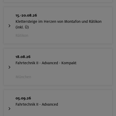
– €
Preis für Mitglieder
15.-20.08.26
anderer Sektionen
Klettersteige im Herzen von Montafon und Rätikon
– €
Nichtmitglieder
(inkl. Ü)
Rätikon
Kitzbüheler Alpen - Hotel in St. Ulrich am
Pillersee
Familienklettersteigkurs mit Kindern von 10 bis 13
18.08.26
Jahre
Fahrtechnik II - Advanced - Kompakt
MUC-26-0562
München
24.-26.07.26
Datum
05.09.26
10+ Jahre
Alter
Fahrtechnik II - Advanced
353 €
Preis für Mitglieder