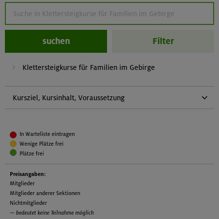
suchen
Filter
Klettersteigkurse für Familien im Gebirge
Kursziel, Kursinhalt, Voraussetzung
Kursziel:
Hier soll den Eltern vermittelt werden, wie sie mit ihren
In Warteliste eintragen
Kindern leichte Klettersteige begehen können.
Wenige Plätze frei
Kursinhalt:
Plätze frei
Wir versuchen die Schwierigkeiten, das Gelände und das
Preisangaben:
Wetter in Relation zur Leistungsfähigkeit der Kinder
Mitglieder
einzuschätzen.
Mitglieder anderer Sektionen
Nichtmitglieder
Voraussetzung:
— bedeutet keine Teilnahme möglich
Technische Fähigkeiten: