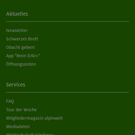
Familienklettersteigkurs mit Kindern von 9 bis 13 Jahre
MUC-25-0003
Aktuelles
Newsletter
11.-13.07.25
Datum
Schwarzes Brett
9+ Jahre
Alter
Obacht geben!
App "Mein DAV+"
169 €
Preis für Mitglieder
Öffnungszeiten
– €
Preis für Mitglieder
anderer Sektionen
Services
– €
Nichtmitglieder
FAQ
Tour der Woche
Mitgliedermagazin alpinwelt
Mediadaten
Mitgliedschaft kündigen