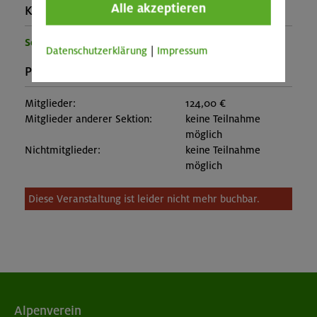
Alle akzeptieren
Kontakt Veranstalter:
Sektion Oberland
Datenschutzerklärung
|
Impressum
Preise:
Mitglieder:
124,00 €
Mitglieder anderer Sektion:
keine Teilnahme
möglich
Nichtmitglieder:
keine Teilnahme
möglich
Diese Veranstaltung ist leider nicht mehr buchbar.
Alpenverein