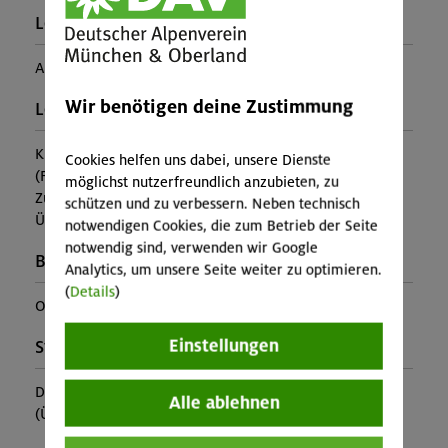
Leiter*in:
Alpines Rettungswesen e.V.
Wir benötigen deine Zustimmung
Leistung:
Kursleitung, Erste-Hilfe-Bescheinigung
Cookies helfen uns dabei, unsere Dienste
(Falls nicht in den Leistungen inbegriffen, fallen
möglichst nutzerfreundlich anzubieten, zu
Zusatzkosten für z.B. An- und Abreise, Verpflegung,
schützen und zu verbessern. Neben technisch
Übernachtung oder Skipass an.)
notwendigen Cookies, die zum Betrieb der Seite
notwendig sind, verwenden wir Google
Buchungscode:
Analytics, um unsere Seite weiter zu optimieren.
(
Details
)
OL-25-1030
Einstellungen
Stützpunkt:
DAV-Haus Hammer
Alle ablehnen
(Ü im MBZ ca. 21€, im Lager 15€, +3€ Kurbeitrag)