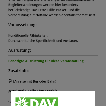
Begleiterscheinungen werden hier besonders
berücksichtigt. Das Erste-Hilfe-Packerl und die
Vorbereitung auf Notfälle werden ebenfalls thematisiert.
Voraussetzung:
Konditionelle Fähigkeiten:
Durchschnittliche Sportlichkeit und Ausdauer.
Ausrüstung:
Benötigte Ausrüstung für diese Veranstaltung
Zusatzinfo:
(Anreise mit Bus oder Bahn)
Maximale Teilnehmerzahl:
12