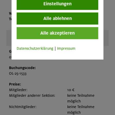
Einstellungen
Wählen bitte eine der folgenden Optionen zur
Alle ablehnen
Teilnahme an dieser Veranstaltung:
Alle akzeptieren
Fitnesstrainings, Workouts und Yoga 25/26
Datenschutzerklärung
|
Impressum
Gültig von:
01.09.25 - 31.07.26 ausg. Schulferien
Buchungscode:
OL-25-1533
Preise:
Mitglieder:
10 €
Mitglieder anderer Sektion:
keine Teilnahme
möglich
Nichtmitglieder:
keine Teilnahme
möglich