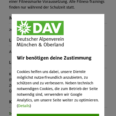
einer Fitnessmarke Voraussetzung. Alle Fitness-Trainings
finden nur während der Schulzeit statt.
Maximale Teilnehmerzahl:
20
Leiter*in:
Andreas Fernberger
Wir benötigen deine Zustimmung
Leistung:
Cookies helfen uns dabei, unsere Dienste
Kursleitung
möglichst nutzerfreundlich anzubieten, zu
(Falls nicht in den Leistungen inbegriffen, fallen
schützen und zu verbessern. Neben technisch
Zusatzkosten für z.B. An- und Abreise, Verpflegung,
notwendigen Cookies, die zum Betrieb der Seite
Übernachtung oder Skipass an.)
notwendig sind, verwenden wir Google
Analytics, um unsere Seite weiter zu optimieren.
Kontakt Veranstalter:
(
Details
)
Sektion Oberland