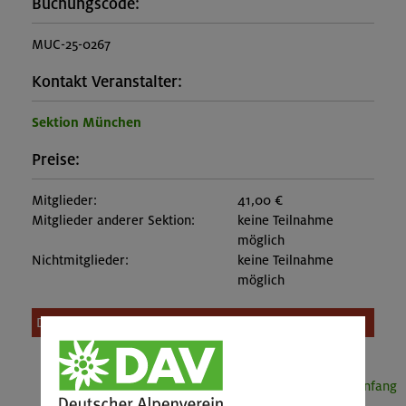
Buchungscode:
MUC-25-0267
Kontakt Veranstalter:
Sektion München
Preise:
Mitglieder:
41,00 €
Mitglieder anderer Sektion:
keine Teilnahme
möglich
Nichtmitglieder:
keine Teilnahme
möglich
Diese Veranstaltung ist leider nicht mehr buchbar.
Seitenanfang