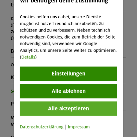
Wir benötigen deine Zustimmung
Leistung:
Cookies helfen uns dabei, unsere Dienste
Kursleitung, Lawinenfibel
möglichst nutzerfreundlich anzubieten, zu
(Falls nicht in den Leistungen inbegriffen, fallen
schützen und zu verbessern. Neben technisch
Zusatzkosten für z.B. An- und Abreise, Verpflegung,
notwendigen Cookies, die zum Betrieb der Seite
Übernachtung oder Skipass an.)
notwendig sind, verwenden wir Google
Analytics, um unsere Seite weiter zu optimieren.
Buchungscode:
(
Details
)
OL-25-0629
Einstellungen
Kontakt Veranstalter:
Alle ablehnen
Sektion Oberland
Preise:
Alle akzeptieren
Mitglieder:
153,00 €
Mitglieder anderer Sektion:
keine Teilnahme
Datenschutzerklärung
|
Impressum
möglich