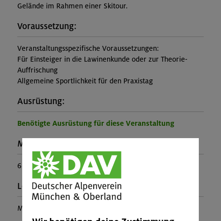
Gelände im Rahmen einer Skitour.
Voraussetzung:
Veranstaltungsspezifische Voraussetzungen:
Für Einsteiger in die Lawinenkunde oder zur Theorie-
Auffrischung
Allgemeine Sportlichkeit für den Praxistag
Ausrüstung:
Benötigte Ausrüstung für diese Veranstaltung
Maximale Teilnehmerzahl:
6
Leiter*in:
Moritz Thon