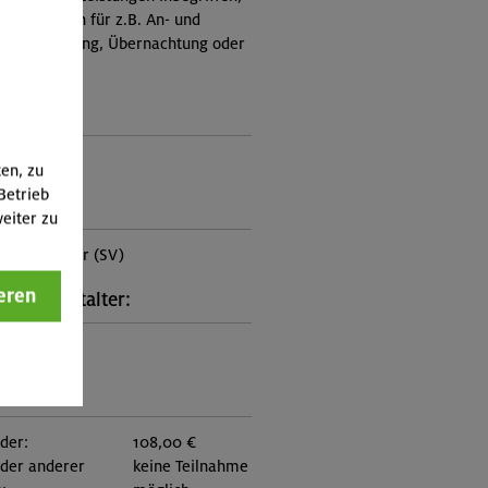
Zusatzkosten für z.B. An- und
e, Verpflegung, Übernachtung oder
 an.)
ungscode:
6-0142
ten, zu
Betrieb
punkt:
eiter zu
aus Hammer (SV)
eren
kt Veranstalter:
on München
:
eder:
108,00 €
eder anderer
keine Teilnahme