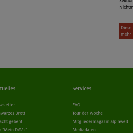
Sektion
Nichtm
Diese 
mehr 
tuelles
Services
wsletter
FAQ
hwarzes Brett
Tour der Woche
acht geben!
Mitgliedermagazin alpinwelt
p "Mein DAV+"
Mediadaten