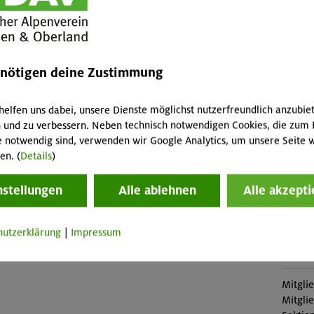
endekontrolle), Funktionsweise des LVS-Geräts,
fallen 
Feinsuche, Punktortung, Freischaufeln des
Abreis
Skipass
enötigen deine Zustimmung
Buch
MUC-2
helfen uns dabei, unsere Dienste möglichst nutzerfreundlich anzubie
 und zu verbessern. Neben technisch notwendigen Cookies, die zum 
Stütz
e notwendig sind, verwenden wir Google Analytics, um unsere Seite w
en. (
Details
)
DAV-H
nstellungen
Alle ablehnen
Alle akzepti
Konta
Veranstaltung
Sekti
hutzerklärung
|
Impressum
Preise
Mitgli
Mitgli