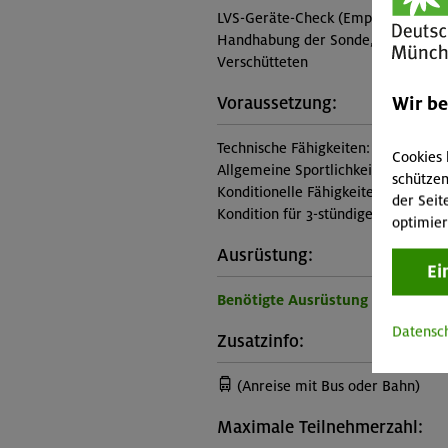
LVS-Geräte-Check (Empfangs- und S
Handhabung der Sonde, Grobsuche, 
Verschütteten
Wir b
Voraussetzung:
Technische Fähigkeiten:
Cookies 
Allgemeine Sportlichkeit
schützen
Konditionelle Fähigkeiten:
der Seit
Kondition für 3-stündige Aufstiege
optimier
Ausrüstung:
Ei
Benötigte Ausrüstung für diese 
Datensc
Zusatzinfo:
(Anreise mit Bus oder Bahn)
Maximale Teilnehmerzahl: