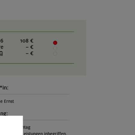
26
108 €
re
– €
– €
*in:
ce Ernst
ung:
itung, Tourentag
nicht in den Leistungen inbegriffen,