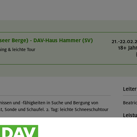
erseer Berge) - DAV-Haus Hammer (SV)
21.-22.02.
18+ Jah
ing & leichte Tour
Leiter
nissen und -fähigkeiten in Suche und Bergung von
Beatri
, Sonde und Schaufel. 2. Tag: leichte Schneeschuhtour
Leist
Kursle
(Falls 