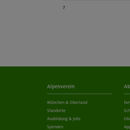
7
Alpenverein
Ak
München & Oberland
Ne
Standorte
Sc
Ausbildung & Jobs
Ob
Spenden
Ap