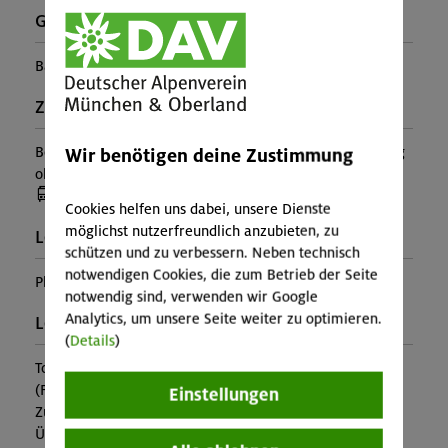
Gebirgsgruppe:
Bayerische Voralpen (Isarwinkel)
Zusatzinfo:
Bei wenig Schnee findet diese Tour als Winterwanderung
Wir benötigen deine Zustimmung
ohne Schneeschuhe statt.
(Anreise mit Bus oder Bahn)
Cookies helfen uns dabei, unsere Dienste
möglichst nutzerfreundlich anzubieten, zu
Leiter*in:
schützen und zu verbessern. Neben technisch
notwendigen Cookies, die zum Betrieb der Seite
Philipp Wehnelt
notwendig sind, verwenden wir Google
Analytics, um unsere Seite weiter zu optimieren.
Leistung:
(
Details
)
Tourleitung
(Falls nicht in den Leistungen inbegriffen, fallen
Einstellungen
Zusatzkosten für z.B. An- und Abreise, Verpflegung,
Übernachtung oder Skipass an.)